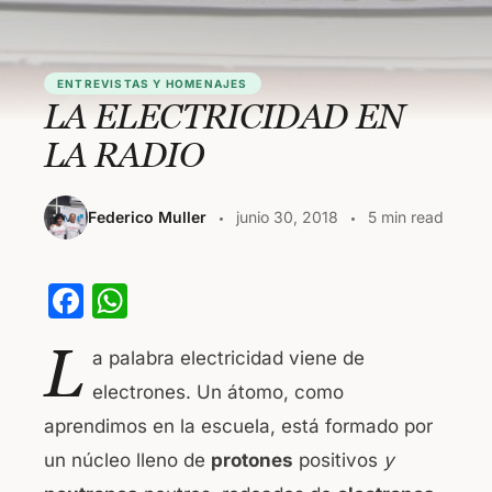
ENTREVISTAS Y HOMENAJES
LA ELECTRICIDAD EN
LA RADIO
Federico Muller
junio 30, 2018
5 min read
F
W
a
h
L
a palabra electricidad viene de
c
at
electrones. Un átomo, como
e
s
aprendimos en la escuela, está formado por
b
A
un núcleo lleno de
protones
positivos
y
o
p