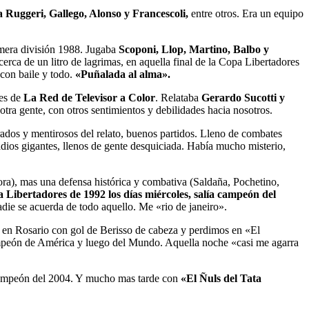
Ruggeri, Gallego, Alonso y Francescoli,
entre otros. Era un equipo
era división 1988. Jugaba
Scoponi, Llop, Martino, Balbo y
rca de un litro de lagrimas, en aquella final de la Copa Libertadores
con baile y todo.
«Puñalada al alma».
es de
La Red de Televisor a Color
. Relataba
Gerardo Sucotti y
tra gente, con otros sentimientos y debilidades hacia nosotros.
ados y mentirosos del relato, buenos partidos. Lleno de combates
tadios gigantes, llenos de gente desquiciada. Había mucho misterio,
a), mas una defensa histórica y combativa (Saldaña, Pochetino,
 Libertadores de 1992 los días miércoles, salía campeón del
ie se acuerda de todo aquello. Me «rio de janeiro».
en Rosario con gol de Berisso de cabeza y perdimos en «El
 campeón de América y luego del Mundo. Aquella noche «casi me agarra
ampeón del 2004. Y mucho mas tarde con
«El Ñuls del Tata