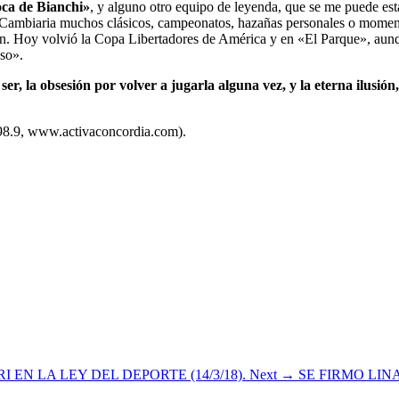
ca de Bianchi»
, y alguno otro equipo de leyenda, que se me puede es
 Cambiaria muchos clásicos, campeonatos, hazañas personales o momen
 Hoy volvió la Copa Libertadores de América y en «El Parque», aunque
nso».
ser, la obsesión por volver a jugarla alguna vez, y la eterna ilusió
 98.9, www.activaconcordia.com).
 EN LA LEY DEL DEPORTE (14/3/18).
Next →
SE FIRMO LI