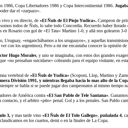
ón 1986, Copa Libertadores 1986 y Copa Intercontinental 1986.
Jugaba 
oder dar el «zarpazo».
n vivo y en directo, de
«El Ñuls de El Piojo Yudica».
Campeon de prim
 somos todos de Ñuls, lo sabe todo Concordia. Recuerdo haber llorado ce
 en Rosario con gol de «El Tata» Martino 1-0, y allá nos golearon 3-0 
to, Uruguay, «enganchábamos a los uruguayos», y aquellas transmision
 ver con los argentinos). Pero a mi me encantaba conocer la opinión de o
ctor Hugo Morales
, y uno se imaginaba, con estos dos grandes exager
os que «no pensaban suicidarse» cobrando para el equipo visitante, en es
umna vertebral de
«El Ñuls de Yudica»
(Scoponi, Llop, Martino y Zamor
ra División 1991, y mientras llegaba hacia lo mas alto de la Copa
siempre se habla si se puede jugar dos campeonatos al mismo tiempo nad
rtadores de América contra
«El San Pablo de Tele Santana»
. Ganamos 
n contacto, y el arbitro «pito» penal. Gol y a los penales. San Pablo
ulo 3,
y mas tarde vino
«El Ñuls de El Tolo Gallego»
,
puñalada 4
, c
laudicamos en los cuartos, demi o en la finales de La Copa.