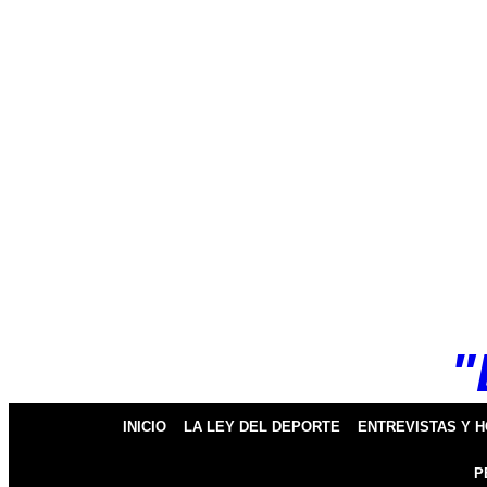
k
pp
"
INICIO
LA LEY DEL DEPORTE
ENTREVISTAS Y 
P