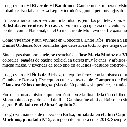
Luego vino
«El River de El Bambino»
. Campeon de primera divisi
imbatible. No fallaba. «La Lepra» terminó segunda per muy lejos de p
En casa arrancamos a ver con mi familia los partidos por televisión, e
Batistuta, entre otros
. En casa, salvo «mi vieja que era de Central»,
perdida contra Nacional, en el Centenario de Montevideo. Le ganamos
Como vivíamos y aun vivimos en Concordia, Entre Ríos, frente a Sal
Daniel Ordoñez
(dos orientales que detestaban todo lo que tenga que
Sino la pasaban por la tele, se escuchaba a
Jose María Muñoz
o a
Ví
colosales, patadas de pagina policial en tierras muy lejanas, y árbitr
mucha magia, y leyendas de todo tipo en aquellos «partidos coperos».
Luego vino
«El Ñuls de Bielsa»
, un equipo feroz, con la misma col
Gamboa y Berisso). Ese equipo era casi invencible.
Campeon de Prime
Clausura 92 los domingos.
¡Mas de 30 partidos sin perder y cuando 
Fue una camada historia que perdió otra vez la final de la Copa Libe
Morumbi» con gol de penal de Raí. Gamboa fue al piso, Raí se tira si
algo».
Puñalada en el Alma Capitulo 2.
Luego «arañamos» de nuevo con Bielsa,
puñalada en el alma Capit
Martino», puñalada N° 5,
campeón de primera en el 2013. Siempre c