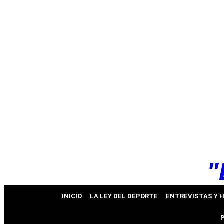
k
pp
"
INICIO
LA LEY DEL DEPORTE
ENTREVISTAS Y 