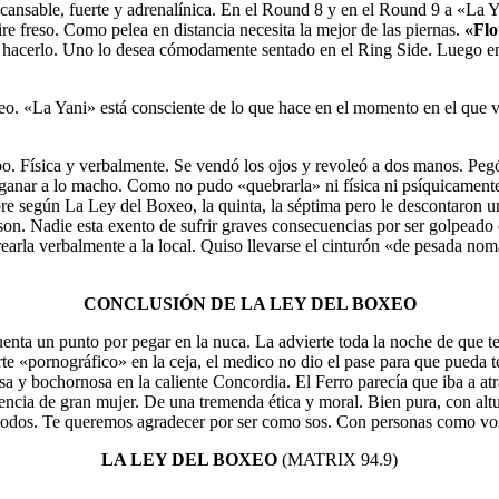
ncansable, fuerte y adrenalínica. En el Round 8 y en el Round 9 a «La Y
re freso. Como pelea en distancia necesita la mejor de las piernas.
«Flo
e hacerlo. Uno lo desea cómodamente sentado en el Ring Side. Luego en l
o. «La Yani» está consciente de lo que hace en el momento en el que v
. Física y verbalmente. Se vendó los ojos y revoleó a dos manos. Pegó
anar a lo macho. Como no pudo «quebrarla» ni física ni psíquicamente, a
e según La Ley del Boxeo, la quinta, la séptima pero le descontaron un
son. Nadie esta exento de sufrir graves consecuencias por ser golpeado
earla verbalmente a la local. Quiso llevarse el cinturón «de pesada no
CONCLUSIÓN DE LA LEY DEL BOXEO
cuenta un punto por pegar en la nuca. La advierte toda la noche de que
te «pornográfico» en la ceja, el medico no dio el pase para que pueda ter
a y bochornosa en la caliente Concordia. El Ferro parecía que iba a atr
encia de gran mujer. De una tremenda ética y moral. Bien pura, con alt
 a todos. Te queremos agradecer por ser como sos. Con personas como v
LA LEY DEL BOXEO
(MATRIX 94.9)