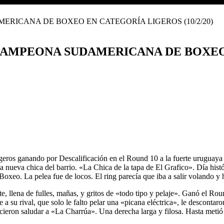
CAMPEONA SUDAMERICANA DE BOXEO E
ros ganando por Descalificación en el Round 10 a la fuerte uruguaya
la nueva chica del barrio. «La Chica de la tapa de El Grafico». Día hi
oxeo. La pelea fue de locos. El ring parecía que iba a salir volando y h
te, llena de fulles, mañas, y gritos de «todo tipo y pelaje». Ganó el Ro
 su rival, que solo le falto pelar una «picana eléctrica», le desconta
hicieron saludar a «La Charrúa». Una derecha larga y filosa. Hasta me