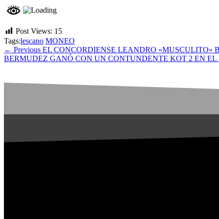
Post Views:
15
Tags:
lescano
MONEO
← Previous
EL CONCORDIENSE LEANDRO «MUSCULITO» 
BERMUDEZ GANÓ CON UN CONTUNDENTE KOT 2 EN EL