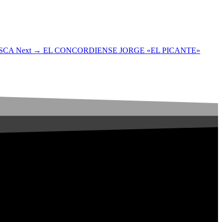
SCA
Next →
EL CONCORDIENSE JORGE «EL PICANTE»