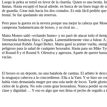
Luego la pelea se tornó en favor de la charrúa. Quien es una bestia. I
llamas. Hasta escupió el bucal adrede, en busca de un buen trago de ai
de guardia. Girar más hacia los dos costados. Es más fácil pedirlo qu
brutal. Se fue quedando sin reservas.
Pero puso la guerra en la nevera porque usa mejor la cabeza que Mone
campeona Sudamericana de boxeo, y su rival no…
Maira Moneo salió «echando humo» y no paró de atacar todo el tiempo
Tremenda fortaleza física. Cegada. Lamentablemente vino a fulear. A g
internacional Rubén Ángel Beñez. Maira ganó la primer vuelta, siempr
peligroso para la salud de cualquier boxeador. Hasta para un Mike Ty
el Round 8 y el Round 9. Ofensiva y agresora. Aparte de querer basur
vacías.
El boxeo es un deporte, no una batahola de cantina. El arbitro le des
la uruguaya cabecea a la concordiense. Ella a la Yani. Y se hizo un cor
había visto demasiada mugre por una sola tarde de locos. Tarde glorios
cielos de la gloria. No solo como gran boxeadora. Nunca perdió su es
clase y dignidad … Y eso es algo que nos llena el pecho de orgullo