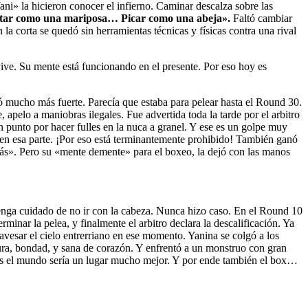
ani» la hicieron conocer el infierno. Caminar descalza sobre las
tar como una mariposa… Picar como una abeja».
Faltó cambiar
a corta se quedó sin herramientas técnicas y físicas contra una rival
ive. Su mente está funcionando en el presente. Por eso hoy es
 mucho más fuerte. Parecía que estaba para pelear hasta el Round 30.
pelo a maniobras ilegales. Fue advertida toda la tarde por el arbitro
 punto por hacer fulles en la nuca a granel. Y ese es un golpe muy
 en esa parte. ¡Por eso está terminantemente prohibido! También ganó
más». Pero su «mente demente» para el boxeo, la dejó con las manos
 tenga cuidado de no ir con la cabeza. Nunca hizo caso. En el Round 10
minar la pelea, y finalmente el arbitro declara la descalificación. Ya
avesar el cielo entrerriano en ese momento. Yanina se colgó a los
ura, bondad, y sana de corazón. Y enfrentó a un monstruo con gran
os el mundo sería un lugar mucho mejor. Y por ende también el box…