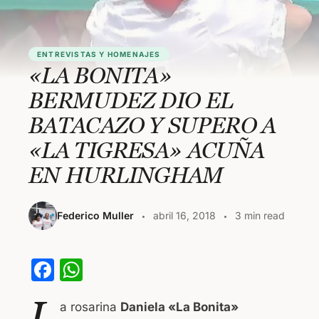
ENTREVISTAS Y HOMENAJES
«LA BONITA»
BERMUDEZ DIO EL
BATACAZO Y SUPERO A
«LA TIGRESA» ACUÑA
EN HURLINGHAM
Federico Muller
abril 16, 2018
3 min read
F
W
a
h
L
a rosarina
Daniela «La Bonita»
c
at