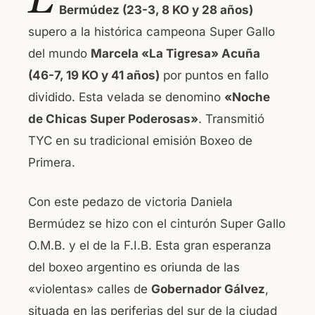
Bermúdez (23-3, 8 KO y 28 años)
e
s
supero a la histórica campeona Super Gallo
b
A
del mundo
Marcela «La Tigresa» Acuña
o
p
(46-7, 19 KO y 41 años)
por puntos en fallo
o
p
dividido. Esta velada se denomino
«Noche
k
de Chicas Super Poderosas»
. Transmitió
TYC en su tradicional emisión Boxeo de
Primera.
Con este pedazo de victoria Daniela
Bermúdez se hizo con el cinturón Super Gallo
O.M.B. y el de la F.I.B. Esta gran esperanza
del boxeo argentino es oriunda de las
«violentas» calles de
Gobernador Gálvez
,
situada en las periferias del sur de la ciudad