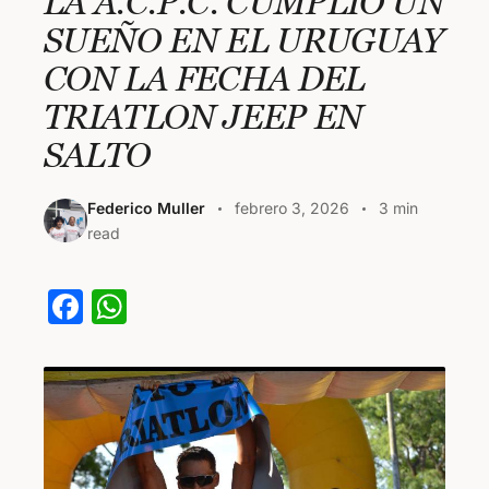
LA A.C.P.C. CUMPLIÓ UN
SUEÑO EN EL URUGUAY
CON LA FECHA DEL
TRIATLON JEEP EN
SALTO
Federico Muller
febrero 3, 2026
3 min
read
F
W
a
h
c
at
e
s
b
A
o
p