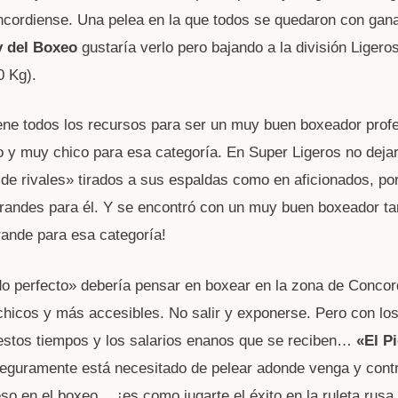
ncordiense. Una pelea en la que todos se quedaron con gan
y del Boxeo
gustaría verlo pero bajando a la división Ligero
0 Kg).
ne todos los recursos para ser un muy buen boxeador profe
 y muy chico para esa categoría. En Super Ligeros no deja
de rivales» tirados a sus espaldas como en aficionados, po
randes para él. Y se encontró con un muy buen boxeador t
ande para esa categoría!
 perfecto» debería pensar en boxear en la zona de Concord
hicos y más accesibles. No salir y exponerse. Pero con los
estos tiempos y los salarios enanos que se reciben…
«El P
eguramente está necesitado de pelear adonde venga y contr
 en el boxeo… ¡es como jugarte el éxito en la ruleta rusa.