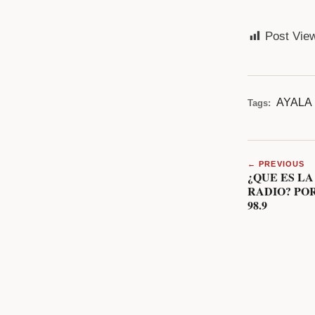
Post Vie
AYALA
Tags:
← PREVIOUS
¿QUE ES L
RADIO? PO
98.9