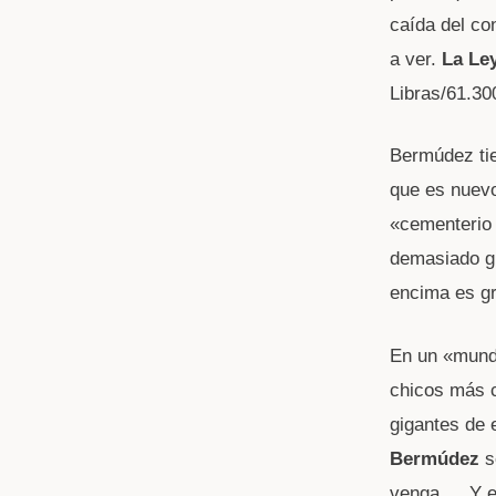
caída del co
a ver.
La Le
Libras/61.30
Bermúdez tie
que es nuevo
«cementerio 
demasiado g
encima es gr
En un «mundo
chicos más c
gigantes de 
Bermúdez
s
venga… Y eso