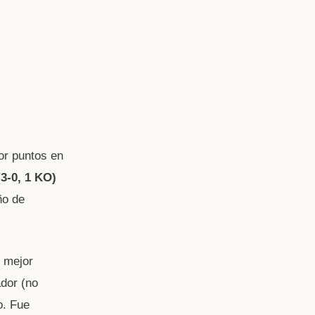
r puntos en
(3-0, 1 KO)
ño de
 mejor
dor (no
o. Fue