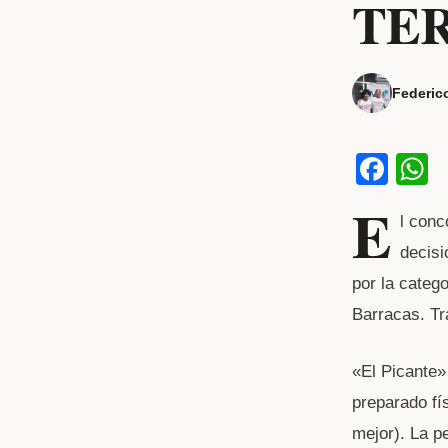
TER
Federic
F
a
h
E
l conc
c
a
decisi
e
s
por la categ
b
Barracas. Tr
o
p
o
p
«El Picante»
k
preparado fí
mejor). La p