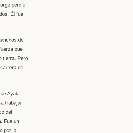
Jorge perdió
dos. Él fue
 ganchos de
fuerza que
 tierra. Pero
 carrera de
fue Ayala
a trabajar
co del
a. Fue un
o por la