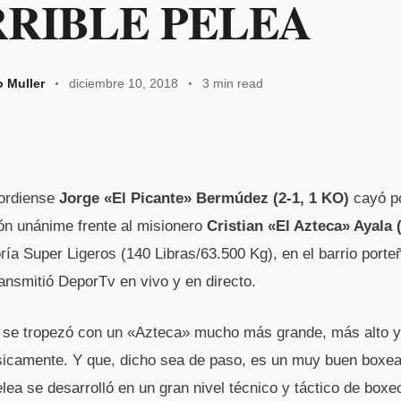
RIBLE PELEA
o Muller
diciembre 10, 2018
3 min read
W
ordiense
Jorge «El Picante» Bermúdez (2-1, 1 KO)
cayó po
t
ón unánime frente al misionero
Cristian «El Azteca» Ayala 
oría Super Ligeros (140 Libras/63.500 Kg), en el barrio porte
A
ansmitió DeporTv en vivo y en directo.
 se tropezó con un «Azteca» mucho más grande, más alto y
sicamente. Y que, dicho sea de paso, es un muy buen boxea
elea se desarrolló en un gran nivel técnico y táctico de boxe