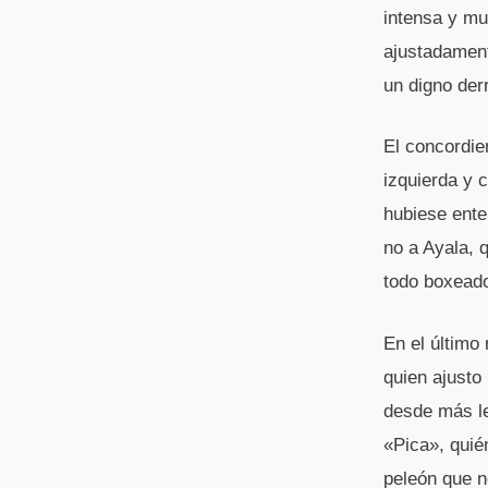
intensa y mu
ajustadament
un digno der
El concordie
izquierda y 
hubiese ente
no a Ayala, q
todo boxeado
En el último
quien ajusto
desde más le
«Pica», quié
peleón que n