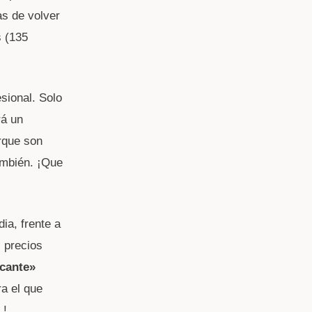
as de volver
s (135
sional. Solo
rá un
rque son
ambién. ¡Que
ia, frente a
 precios
icante»
a el que
.!