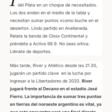
I
c
at
del Plata en un choque de necesitados.
e
s
Los dos andan en el medio de la tabla y
b
A
necesitan sumar puntos «como buche en el
o
p
desierto». Lindo partido en Avellaneda.
o
p
Relata la banda de Closs Continental y
k
préndete a Activa 98.9. No seas ortiva.
Llénate de deportes.
Más tarde, River y Atlético desde las 21.30,
jugarán un partido clave en la lucha por
ingresar a la Libertadores de 2020.
River
jugará frente al Decano en el estadio José
Fierro. La importancia de sumar tres puntos
en tierras del noroeste argentino es vital, ya