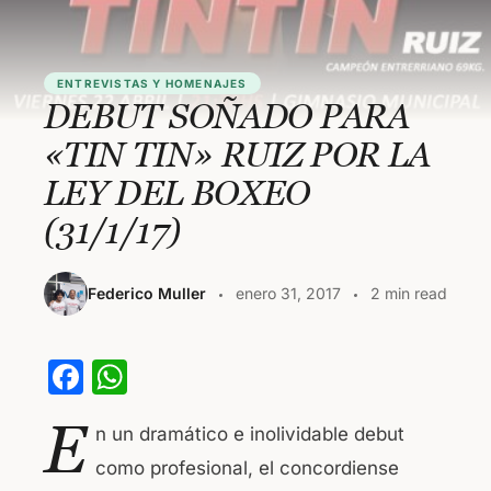
ENTREVISTAS Y HOMENAJES
DEBUT SOÑADO PARA
«TIN TIN» RUIZ POR LA
LEY DEL BOXEO
(31/1/17)
Federico Muller
enero 31, 2017
2 min read
F
W
a
h
E
n un dramático e inolividable debut
c
at
como profesional, el concordiense
e
s