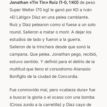
Jonathan «Tin Tin» Ruiz (1-0, 1 KO)
de peso
b
A
Super Welter (70 kg) le ganó por KO a Iván
o
p
«El Látigo» Díaz en una pelea cambiante.
o
p
Ruiz y Díaz pelearon como si fuese a un solo
k
round. Salieron a matar o morir. A dejar los
estudios de lado y fueron a la guerra.
Salieron de la trinchera desde que sonó la
campana. Que pelea. Jonathan pego, recibió,
estuvo sentido. Y definió para el delirio de la
multitud que lleno el corsodromo Atanasio
Bonfiglio de la ciudad de Concordia.
Fue conmovido mal, pero «cabeza dura» fue
a buscar la gloria o el ocaso con una bomba
(Cross zurdo a la carretilla) y Díaz cayo de