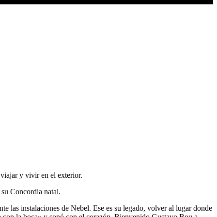
ajar y vivir en el exterior.
 su Concordia natal.
te las instalaciones de Nebel. Ese es su legado, volver al lugar donde
mo con la boca» y sonó con el corazón. Bienvenido Gustavo Bou a