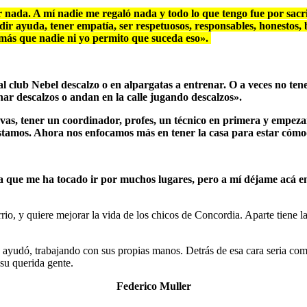
nada. A mí nadie me regaló nada y todo lo que tengo fue por sacrifi
r ayuda, tener empatía, ser respetuosos, responsables, honestos, 
 más que nadie ni yo permito que suceda eso».
 club Nebel descalzo o en alpargatas a entrenar. O a veces no tener
nar descalzos o andan en la calle jugando descalzos».
vas, tener un coordinador, profes, un técnico en primera y empez
amos. Ahora nos enfocamos más en tener la casa para estar cómodo
que me ha tocado ir por muchos lugares, pero a mí déjame acá en 
rrio, y quiere mejorar la vida de los chicos de Concordia. Aparte tiene l
yudó, trabajando con sus propias manos. Detrás de esa cara seria como
 su querida gente.
Federico Muller