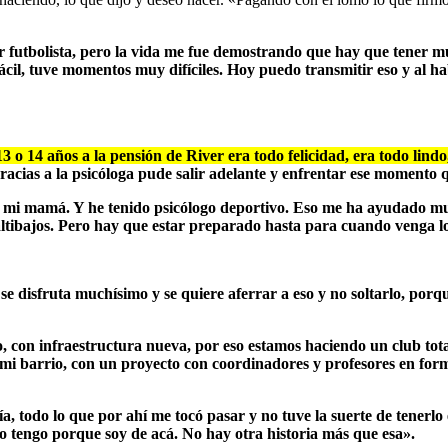
ser futbolista, pero la vida me fue demostrando que hay que tener
ácil, tuve momentos muy difíciles. Hoy puedo transmitir eso y al h
 o 14 años a la pensión de River era todo felicidad, era todo lindo,
gracias a la psicóloga pude salir adelante y enfrentar ese momento q
mi mamá. Y he tenido psicólogo deportivo. Eso me ha ayudado mucho
altibajos. Pero hay que estar preparado hasta para cuando venga l
, se disfruta muchísimo y se quiere aferrar a eso y no soltarlo, po
o, con infraestructura nueva, por eso estamos haciendo un club to
 mi barrio, con un proyecto con coordinadores y profesores en form
ía, todo lo que por ahí me tocó pasar y no tuve la suerte de tenerl
o tengo porque soy de acá. No hay otra historia más que esa».