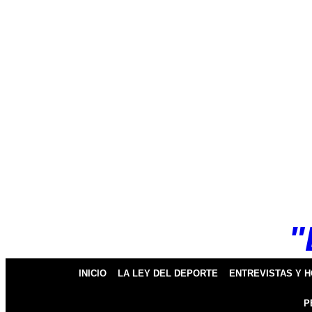
k
pp
"
INICIO
LA LEY DEL DEPORTE
ENTREVISTAS Y 
P