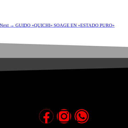
Next →
GUIDO «QUICHI» SOAGE EN «ESTADO PURO»