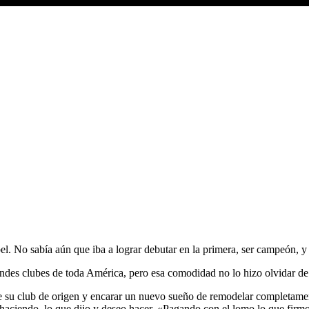
. No sabía aún que iba a lograr debutar en la primera, ser campeón, y vi
andes clubes de toda América, pero esa comodidad no lo hizo olvidar de
 de su club de origen y encarar un nuevo sueño de remodelar completamen
haciendo, lo que dijo y deseo hacer. «Pagando con el lomo lo que fir