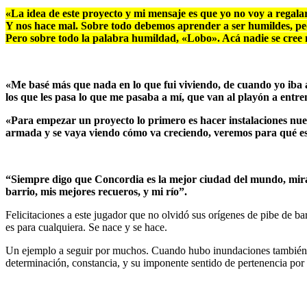
«La idea de este proyecto y mi mensaje es que yo no voy a regalar 
Y nos hace mal. Sobre todo debemos aprender a ser humildes, pedi
Pero sobre todo la palabra humildad, «Lobo». Acá nadie se cree
«Me basé más que nada en lo que fui viviendo, de cuando yo iba al
los que les pasa lo que me pasaba a mí, que van al playón a entre
«Para empezar un proyecto lo primero es hacer instalaciones nue
armada y se vaya viendo cómo va creciendo, veremos para qué est
“Siempre digo que Concordia es la mejor ciudad del mundo, mira 
barrio, mis mejores recueros, y mi río”.
Felicitaciones a este jugador que no olvidó sus orígenes de pibe de ba
es para cualquiera. Se nace y se hace.
Un ejemplo a seguir por muchos.
Cuando hubo inundaciones también a
determinación, constancia, y su imponente sentido de pertenencia por