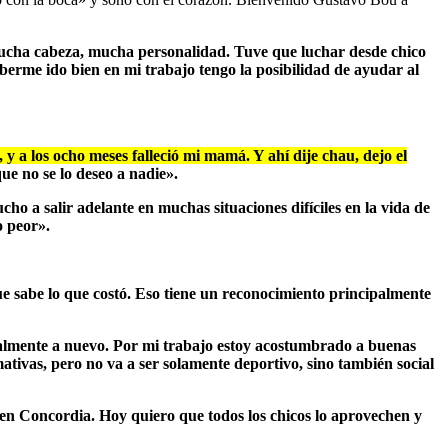
 mucha cabeza, mucha personalidad.
Tuve que luchar desde chico
aberme ido bien en mi trabajo tengo la posibilidad de ayudar al
 y a los ocho meses falleció mi mamá. Y ahí dije chau, dejo el
ue no se lo deseo a nadie».
 a salir adelante en muchas situaciones difíciles en la vida de
o peor».
rque sabe lo que costó. Eso tiene un reconocimiento principalmente
talmente a nuevo. Por mi trabajo estoy acostumbrado a buenas
ativas, pero no va a ser solamente deportivo, sino también social
o en Concordia. Hoy quiero que todos los chicos lo aprovechen y