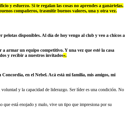
cio y esfuerzo. Si te regalan las cosas no aprendes a ganártelas.
buenos compañeros, trasmitir buenos valores, una y otra vez.
 pelotas disponibles. Al día de hoy vengo al club y veo a chicos a
ar a armar un equipo competitivo.
Y una vez que esté la casa
s y recibir a nuestros invitados
«.
Concordia, en el Nebel. Acá está mi familia, mis amigos, mi
a voluntad y la capacidad de liderazgo. Ser líder es una condición. No
 que está enojado y malo, vive un tipo que impresiona por su