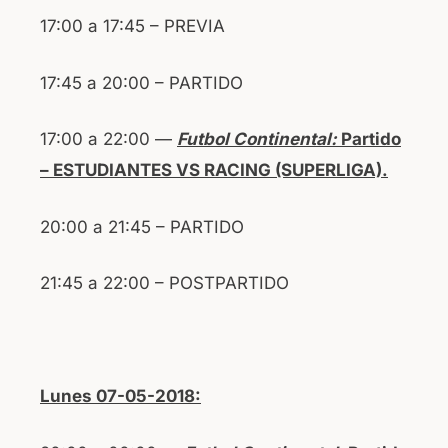
17:00 a 17:45 – PREVIA
17:45 a 20:00 – PARTIDO
17:00 a 22:00 —
Futbol Continental:
Partido
– ESTUDIANTES VS RACING (SUPERLIGA).
20:00 a 21:45 – PARTIDO
21:45 a 22:00 – POSTPARTIDO
Lunes 07-05-2018: