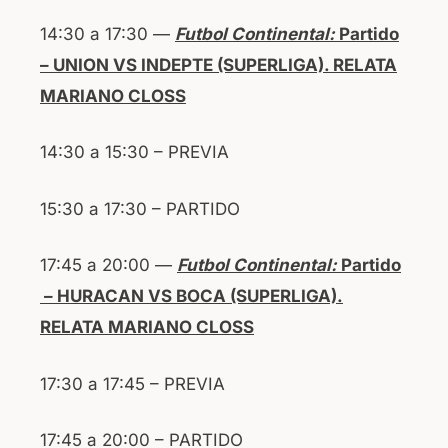
14:30 a 17:30 —
Futbol Continental:
Partido
– UNION VS INDEPTE (SUPERLIGA). RELATA
MARIANO CLOSS
14:30 a 15:30 – PREVIA
15:30 a 17:30 – PARTIDO
17:45 a 20:00 —
Futbol Continental:
Partido
– HURACAN VS BOCA (SUPERLIGA).
RELATA MARIANO CLOSS
17:30 a 17:45 – PREVIA
17:45 a 20:00 – PARTIDO