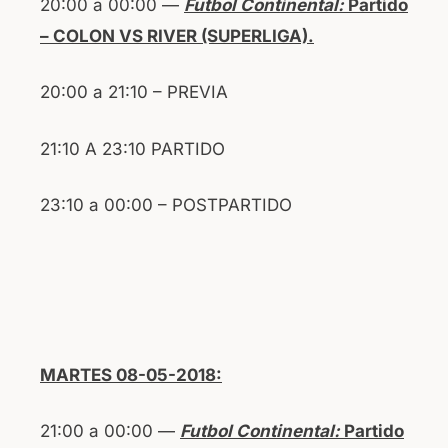
20:00 a 00:00 —
Futbol Continental:
Partido
– COLON VS RIVER (SUPERLIGA).
20:00 a 21:10 – PREVIA
21:10 A 23:10 PARTIDO
23:10 a 00:00 – POSTPARTIDO
MARTES 08-05-2018:
21:00 a 00:00 —
Futbol Continental:
Partido