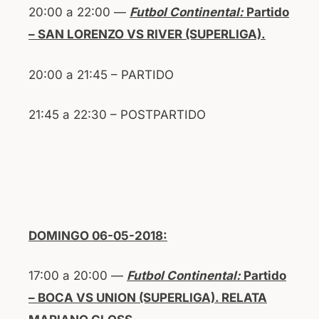
20:00 a 22:00 —
Futbol Continental:
Partido
– SAN LORENZO VS RIVER (SUPERLIGA).
20:00 a 21:45 – PARTIDO
21:45 a 22:30 – POSTPARTIDO
DOMINGO 06-05-2018:
17:00 a 20:00 —
Futbol Continental:
Partido
– BOCA VS UNION (SUPERLIGA). RELATA