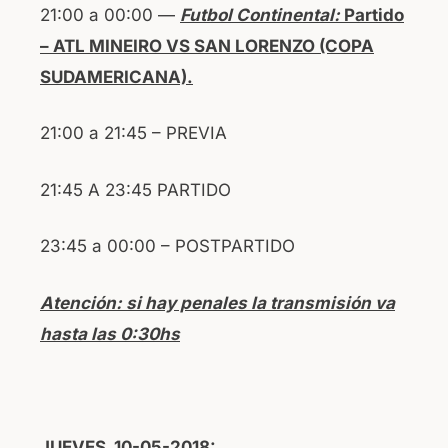
21:00 a 00:00 —
Futbol Continental:
Partido
– ATL MINEIRO VS SAN LORENZO (COPA
SUDAMERICANA).
21:00 a 21:45 – PREVIA
21:45 A 23:45 PARTIDO
23:45 a 00:00 – POSTPARTIDO
Atención: si hay penales la transmisión va
hasta las 0:30hs
JUEVES 10-05-2018: