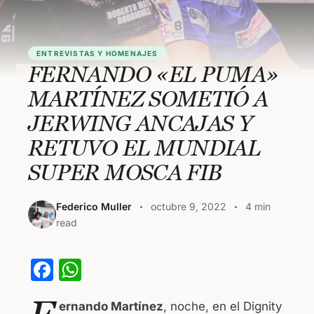
ENTREVISTAS Y HOMENAJES
FERNANDO «EL PUMA»
MARTÍNEZ SOMETIÓ A
JERWING ANCAJAS Y
RETUVO EL MUNDIAL
SUPER MOSCA FIB
Federico Muller
octubre 9, 2022
4 min
read
F
W
a
h
ernando Martínez
, noche, en el Dignity