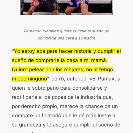
Fernando Martínez quiere cumplir el sueño de
comprarle una casa a su madre
“
Yo estoy acá para hacer historia y cumplir el
sueño de comprarle la casa a mi mamá.
Quiero pelear con los mejores, no le tengo
miedo ninguno
”, cerró, eufórico, «El Puma», a
quien le sobró paño para consolidarse y
rectificarle a los popes de la industria que,
por derecho propio, merece la chance de un
combate unificatorio que le dé más lustre a
su grandeza y le asegure cumplir el sueño de