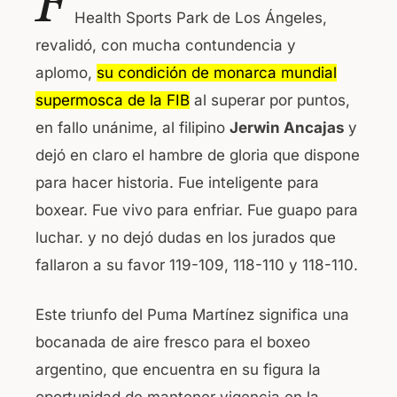
F
c
at
Health Sports Park de Los Ángeles,
e
s
revalidó, con mucha contundencia y
b
A
aplomo,
su condición de monarca mundial
o
p
supermosca de la FIB
al superar por puntos,
o
p
en fallo unánime, al filipino
Jerwin Ancajas
y
k
dejó en claro el hambre de gloria que dispone
para hacer historia. Fue inteligente para
boxear. Fue vivo para enfriar. Fue guapo para
luchar. y no dejó dudas en los jurados que
fallaron a su favor 119-109, 118-110 y 118-110.
Este triunfo del Puma Martínez significa una
bocanada de aire fresco para el boxeo
argentino, que encuentra en su figura la