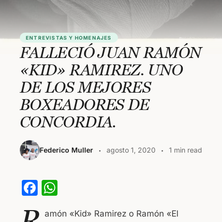
ENTREVISTAS Y HOMENAJES
FALLECIÓ JUAN RAMÓN
«KID» RAMIREZ. UNO
DE LOS MEJORES
BOXEADORES DE
CONCORDIA.
Federico Muller
agosto 1, 2020
1 min read
F
W
a
h
R
amón «Kid» Ramirez o Ramón «El
c
at