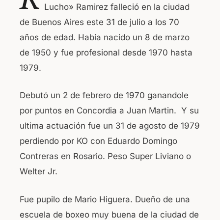
Lucho» Ramirez falleció en la ciudad
e
s
de Buenos Aires este 31 de julio a los 70
b
A
años de edad. Había nacido un 8 de marzo
o
p
de 1950 y fue profesional desde 1970 hasta
o
p
1979.
k
Debutó un 2 de febrero de 1970 ganandole
por puntos en Concordia a Juan Martin. Y su
ultima actuación fue un 31 de agosto de 1979
perdiendo por KO con Eduardo Domingo
Contreras en Rosario. Peso Super Liviano o
Welter Jr.
Fue pupilo de Mario Higuera. Dueño de una
escuela de boxeo muy buena de la ciudad de