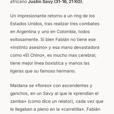
africano
Justin Savy (31-16, 21 KO).
o
p
o
p
Un impresionante retorno a un ring de los
k
Estados Unidos, tras realizar tres combates
en Argentina y uno en Colombia, todos
exitosamente. Si bien Fabián no tiene ese
«instinto asesino» y esa mano devastadora
como «El Chino», es mucho mas cerebral,
tiene mejor línea boxística y manos las
ligeras que su famoso hermano.
Maidana se «floreo» con ascendentes y
ganchos, en un Savy al que le «prendían el
zamba» (como dice un relator), cada vez que
le llegaban a pleno en la «carretilla». Fabián