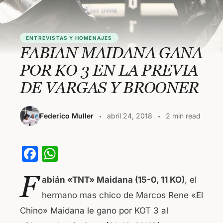
ENTREVISTAS Y HOMENAJES
FABIAN MAIDANA GANA
POR KO 3 EN LA PREVIA
DE VARGAS Y BROONER
Federico Muller
abril 24, 2018
2 min read
F
W
a
h
F
abián «TNT» Maidana (15-0, 11 KO)
, el
c
at
hermano mas chico de Marcos Rene «El
e
s
Chino» Maidana le gano por KOT 3 al
b
A