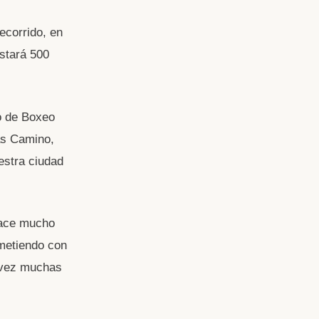
ecorrido, en
stará 500
o de Boxeo
ás Camino,
estra ciudad
hace mucho
 metiendo con
a vez muchas