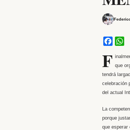
Federic
F
a
h
F
inalme
c
a
que or
e
s
tendrá larga
b
celebración 
o
p
del actual I
o
p
k
La competenc
porque justa
que esperar 