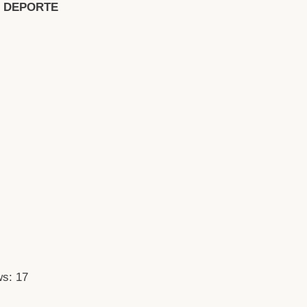
L DEPORTE
ws:
17