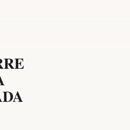
RRE
A
ADA