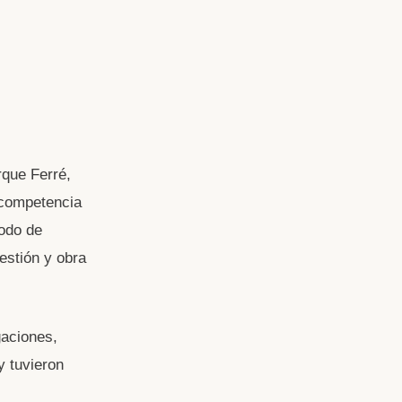
rque Ferré,
 competencia
modo de
estión y obra
gaciones,
y tuvieron