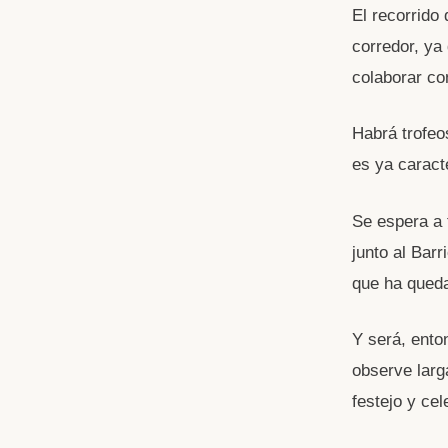
El recorrido
corredor, ya
colaborar co
Habrá trofeo
es ya caracte
Se espera a 
junto al Bar
que ha queda
Y será, ento
observe larg
festejo y cel