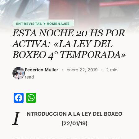
ENTREVISTAS Y HOMENAJES
ESTA NOCHE 20 HS POR
ACTIVA: «LA LEY DEL
BOXEO 4° TEMPORADA»
Federico Muller
enero 22, 2019
2 min
read
F
W
a
h
I
NTRODUCCION A LA LEY DEL BOXEO
c
at
(22/01/19)
e
s
b
A