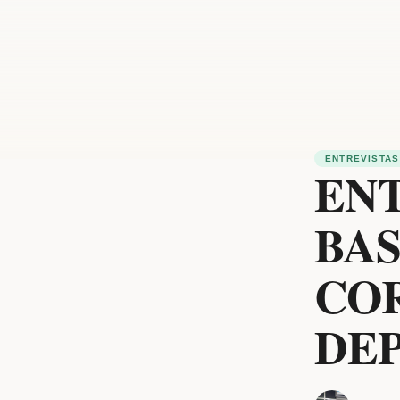
ENTREVISTAS
EN
BA
COR
DEP