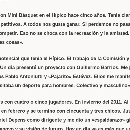
on Mini Básquet en el Hípico hace cinco años. Tenia cla
petitivos. A todos nos gusta ganar. Si perdemos no pas
mpetir. Eso no se choca con la recreación y la amistad
res cosas».
potencial que tenia el Hípico. El trabajo de la Comisión y
Un día presenté un proyecto con Guillermo Barrios. Me 
es Pablo Antoniutti y «Pajarito» Estévez. Ellos me manif
esitaba un deporte para hombres. Colectivo y masculino»
 con cuatro o cinco jugadores. En invierno del 2011. Al
n febrero y se termino con cincuenta y tres chicos. Ju
riel Depens como dirigente y me dio un «espaldarazo» g
 apoyo y su visión de futuro. Hoy en día ya es más que u