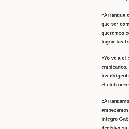
«Arranque c
que ser com
queremos co
lograr las t
«Yo veía el 
empleados. 
los dirigent
el club nec
«Arrancamos
empezamos e
integro Gab
decisivo su