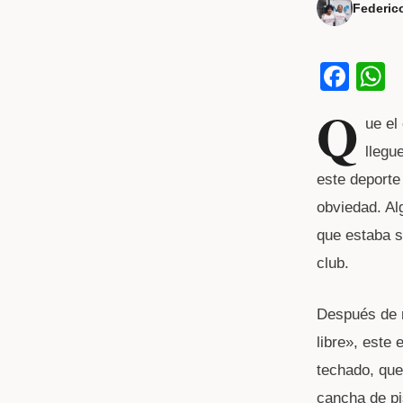
Federic
F
a
h
Q
ue el
c
a
llegu
e
s
este deporte
b
obviedad. Al
o
p
que estaba s
o
p
club.
k
Después de m
libre», este
techado, que
cancha de pi