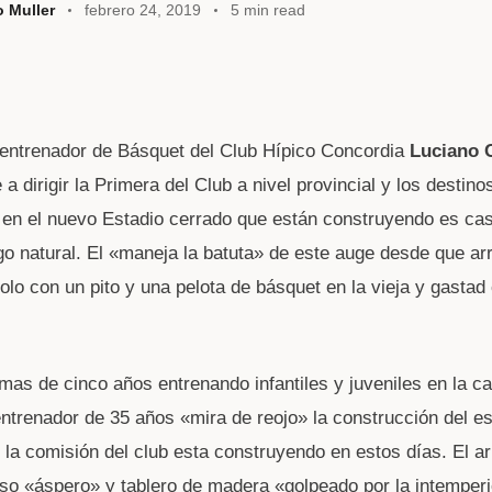
o Muller
febrero 24, 2019
5 min read
W
 entrenador de Básquet del Club Hípico Concordia
Luciano
t
e a dirigir la Primera del Club a nivel provincial y los destino
 en el nuevo Estadio cerrado que están construyendo es cas
A
go natural. El «maneja la batuta» de este auge desde que a
olo con un pito y una pelota de básquet en la vieja y gastad
as de cinco años entrenando infantiles y juveniles en la ca
 entrenador de 35 años «mira de reojo» la construcción del es
 la comisión del club esta construyendo en estos días. El a
so «áspero» y tablero de madera «golpeado por la intemperi