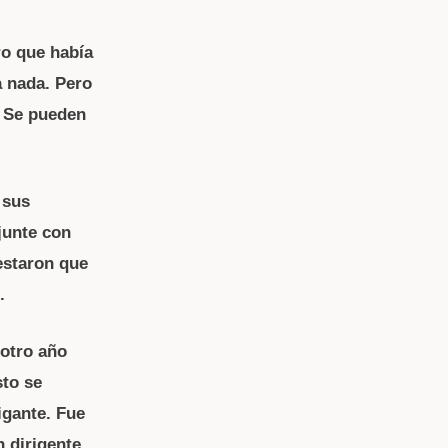
ro que había
a nada. Pero
. Se pueden
 sus
junte con
estaron que
.
 otro año
sto se
igante. Fue
n dirigente