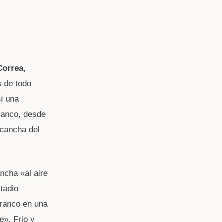
Correa
,
s de todo
i una
rranco, desde
 cancha del
ncha «al aire
tadio
rranco en una
e». Frio y