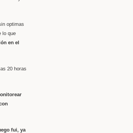
sin optimas
e lo que
ón en el
las 20 horas
onitorear
 con
ego fui, ya