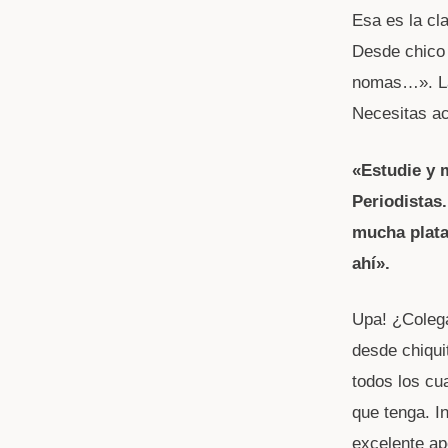
Esa es la cla
Desde chico 
nomas…». La 
Necesitas a
«Estudie y 
Periodistas
mucha plata
ahí».
Upa! ¿Colega
desde chiqui
todos los cu
que tenga. I
excelente a