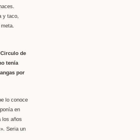
 haces.
 y taco,
 meta.
 Circulo de
no tenía
hangas por
be lo conoce
 ponía en
a los años
». Seria un