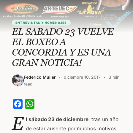
ENTREVISTAS Y HOMENAJES
EL SABADO 23 VUELVE
EL BOXEO A
CONCORDIA Y ES UNA
GRAN NOTICIA!
Federico Muller
diciembre 10, 2017
3 min
read
F
W
a
h
E
l sábado 23 de diciembre
, tras un año
c
at
de estar ausente por muchos motivos,
e
s