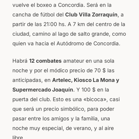
vuelve el boxeo a Concordia. Será en la
b
A
cancha de fútbol del
Club Villa Zorraquín
, a
o
p
partir de las 21:00 hs. A 7 km del centro de la
o
p
ciudad, camino al lago de salto grande, como
k
quien va hacia el Autódromo de Concordia.
Habrá
12 combates
amateur en una sola
noche y por el módico precio de 70 $ las
anticipadas, en
Artelec, Kiosco La Mona y
Supermercado Joaquín
. Y 100 $ en la
puerta del club. Esto es una «bicoca», casi
que será un precio simbólico, para poder
pasar entre los amigos y la familia, una
noche muy especial, de verano, y al aire
libre.