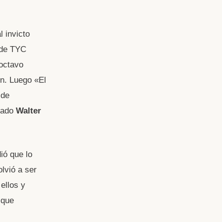
l invicto
 de TYC
 octavo
ón. Luego «El
 de
ntado
Walter
ió que lo
lvió a ser
ellos y
 que