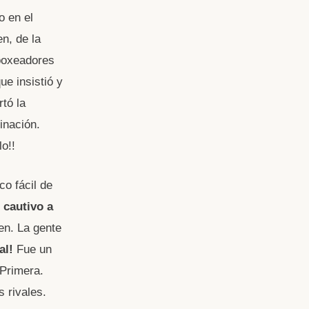
o en el
n, de la
 boxeadores
e insistió y
tó la
inación.
o!!
co fácil de
cautivo a
en. La gente
al!
Fue un
 Primera.
 rivales.