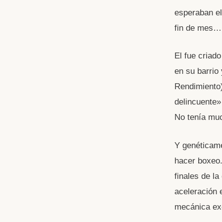
esperaban el
fin de mes…
El fue criad
en su barrio
Rendimiento)
delincuente»
No tenía muc
Y genéticame
hacer boxeo.
finales de la
aceleración 
mecánica exq