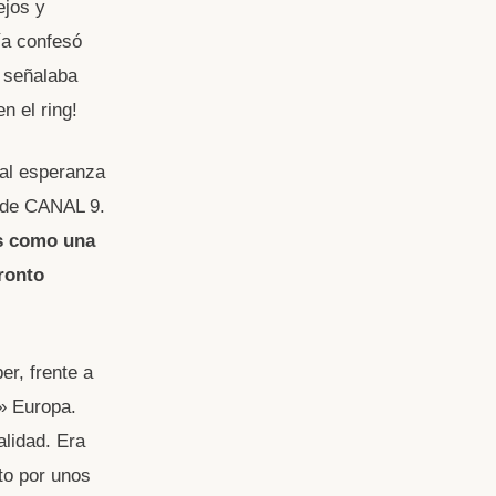
ejos y
ía confesó
e señalaba
n el ring!
al esperanza
y de CANAL 9.
s como una
ronto
er, frente a
a» Europa.
lidad. Era
to por unos