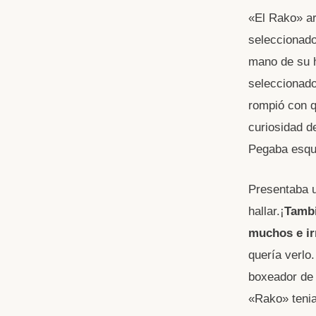
«El Rako» ar
seleccionado
mano de su h
seleccionado
rompió con q
curiosidad de
Pegaba esqui
Presentaba un
hallar.¡
Tambi
muchos e ir
quería verlo.
boxeador de 
«Rako» tenia