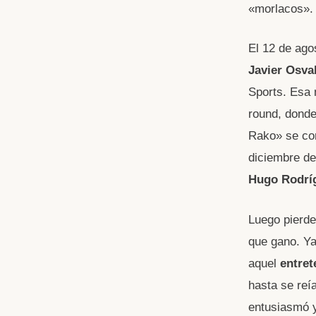
«morlacos».
El 12 de agos
Javier Osva
Sports. Esa 
round, donde
Rako» se con
diciembre de
Hugo Rodrí
Luego pierde
que gano. Ya
aquel
entret
hasta se reí
entusiasmó y