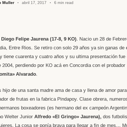
o Muller
abril 17, 2017
6 min read
W
a
Diego Felipe Jaurena (17-8, 9 KO)
. Nacio un 28 de Febre
t
ia, Entre Rios. Se retiro con solo 29 años ya sin ganas de 
y tiene cuarenta y cuatro años y su ultima presentación fue 
A
 2004, perdiendo por KO acá en Concordia con el probador
omita» Alvarado
.
 hijo de una santa madre ama de casa y llena de amor para
dor de frutas en la fabrica Pindapoy. Clase obrera, numero
 hermanos boxeadores (es hermano del ex campeón Argentin
o Welter Junior
Alfredo «El Gringo» Jaurena),
dos futboli
jeres. La cosa se ponía brava para llegar a fin de mes… 