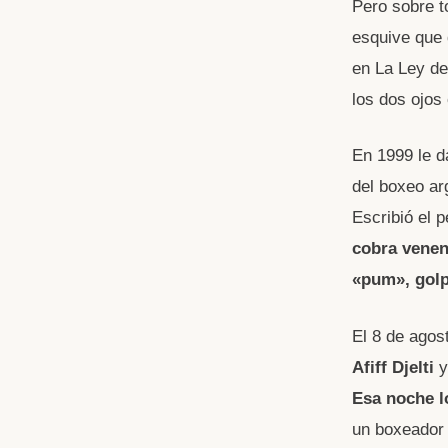
Pero sobre t
esquive que 
en La Ley de
los dos ojos 
En 1999 le d
del boxeo ar
Escribió el p
cobra
venen
«pum», gol
El 8 de agos
Afiff Djelti
y
Esa noche lo
un boxeador 