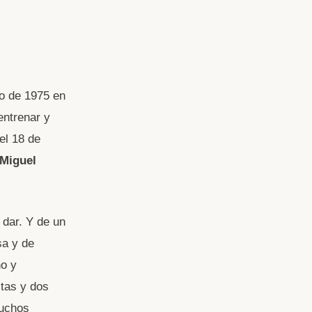
ro de 1975 en
entrenar y
el 18 de
Miguel
 dar. Y de un
sa y de
o y
stas y dos
Muchos