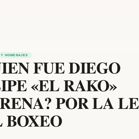
 Y HOMENAJES
IEN FUE DIEGO
IPE «EL RAKO»
RENA? POR LA L
L BOXEO