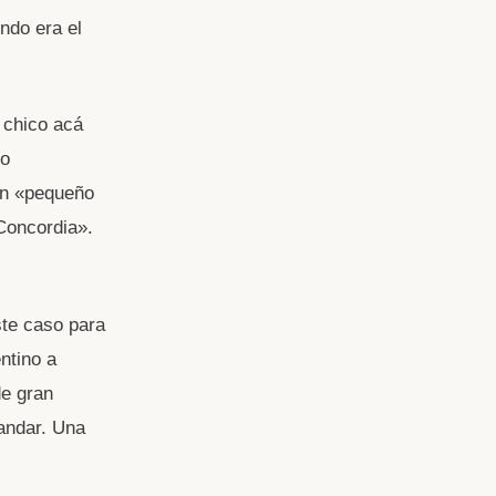
ndo era el
 chico acá
to
un «pequeño
 Concordia».
ste caso para
ntino a
de gran
 andar. Una