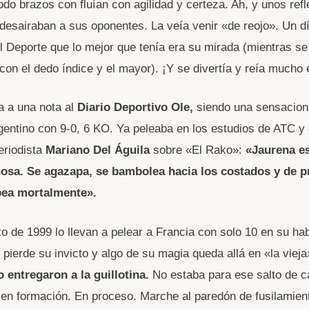
odo brazos con fluían con agilidad y certeza. Ah, y unos refl
desairaban a sus oponentes. La veía venir «de reojo». Un d
l Deporte que lo mejor que tenía era su mirada (mientras s
con el dedo índice y el mayor). ¡Y se divertía y reía mucho e
a a una nota al
Diario Deportivo Ole,
siendo una sensacion
gentino con 9-0, 6 KO. Ya peleaba en los estudios de ATC 
eriodista
Mariano Del Águila
sobre «El Rako»:
«Jaurena e
osa. Se agazapa, se bambolea hacia los costados y de p
pea mortalmente».
to de 1999 lo llevan a pelear a Francia con solo 10 en su hab
 pierde su invicto y algo de su magia queda allá en «la viej
 entregaron a la guillotina.
No estaba para ese salto de ca
en formación. En proceso. Marche al paredón de fusilamien