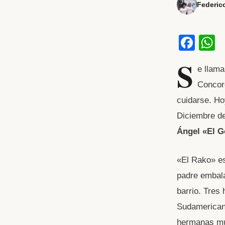
Federic
F
a
h
S
e llam
c
a
Concord
e
s
cuidarse. Ho
b
Diciembre de
o
p
Ángel «El G
o
p
k
«El Rako» es
padre embala
barrio. Tres
Sudamerican
hermanas mu