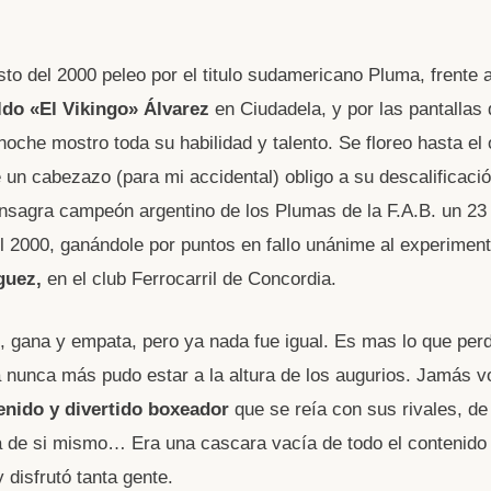
to del 2000 peleo por el titulo sudamericano Pluma, frente a
ldo «El Vikingo» Álvarez
en Ciudadela, y por las pantallas
noche mostro toda su habilidad y talento. Se floreo hasta el
 un cabezazo (para mi accidental) obligo a su descalificaci
sagra campeón argentino de los Plumas de la F.A.B. un 23
l 2000, ganándole por puntos en fallo unánime al experime
guez,
en el club Ferrocarril de Concordia.
, gana y empata, pero ya nada fue igual. Es mas lo que perd
 nunca más pudo estar a la altura de los augurios. Jamás vo
enido y divertido boxeador
que se reía con sus rivales, de 
a de si mismo… Era una cascara vacía de todo el contenido
 disfrutó tanta gente.