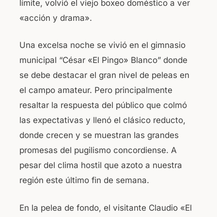
límite, volvió el viejo boxeo doméstico a ver
o
p
«acción y drama».
o
p
k
Una excelsa noche se vivió en el gimnasio
municipal “César «El Pingo» Blanco” donde
se debe destacar el gran nivel de peleas en
el campo amateur. Pero principalmente
resaltar la respuesta del público que colmó
las expectativas y llenó el clásico reducto,
donde crecen y se muestran las grandes
promesas del pugilismo concordiense. A
pesar del clima hostil que azoto a nuestra
región este último fin de semana.
En la pelea de fondo, el visitante Claudio «El