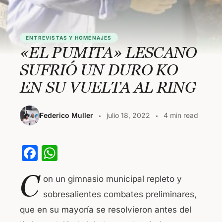
ENTREVISTAS Y HOMENAJES
«EL PUMITA» LESCANO
SUFRIÓ UN DURO KO
EN SU VUELTA AL RING
Federico Muller
julio 18, 2022
4 min read
F
W
a
h
C
on un gimnasio municipal repleto y
c
at
sobresalientes combates preliminares,
e
s
que en su mayoría se resolvieron antes del
b
A