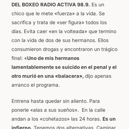
DEL BOXEO
RADIO ACTIVA 98.9.
Es un
b
A
chico que le mete «fuerza» a la vida. Se
o
p
sacrifica y trata de «ser figura» todos los
o
p
días. Evita caer «en la volteada» que termino
k
con la vida de dos de sus hermanos. Ellos
consumieron drogas y encontraron un trágico
final: «
Uno de mis hermanos
lamentablemente se suicido en el penal y el
otro murió en una «balacera»,
dijo apenas
arranco el programa.
Entrena hasta quedar sin aliento. Para
ponerle «alas a sus sueños». En la calle
andan a los «cohetazos» las 24 horas.
Es un
infierno.
Tenemos dos alternativas. Caminar