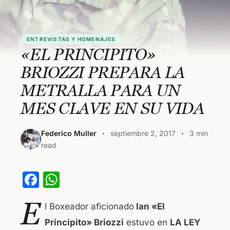
ENTREVISTAS Y HOMENAJES
«EL PRINCIPITO»
BRIOZZI PREPARA LA
METRALLA PARA UN
MES CLAVE EN SU VIDA
Federico Muller
septiembre 2, 2017
3 min
read
F
W
a
h
E
l Boxeador aficionado
Ian «El
c
at
Principito» Briozzi
estuvo en
LA LEY
e
s