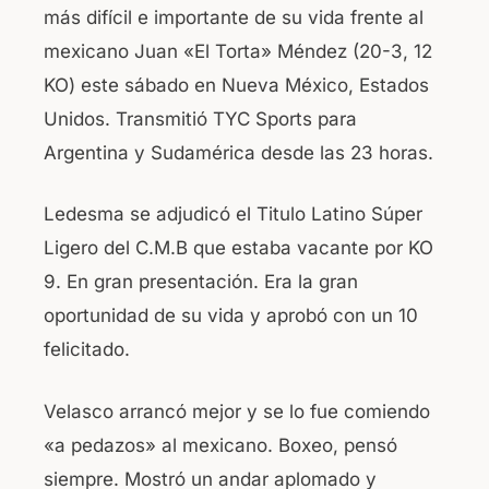
más difícil e importante de su vida frente al
b
A
mexicano Juan «El Torta» Méndez (20-3, 12
o
p
KO) este sábado en Nueva México, Estados
o
p
Unidos. Transmitió TYC Sports para
k
Argentina y Sudamérica desde las 23 horas.
Ledesma se adjudicó el Titulo Latino Súper
Ligero del C.M.B que estaba vacante por KO
9. En gran presentación. Era la gran
oportunidad de su vida y aprobó con un 10
felicitado.
Velasco arrancó mejor y se lo fue comiendo
«a pedazos» al mexicano. Boxeo, pensó
siempre. Mostró un andar aplomado y