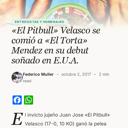
ENTREVISTAS Y HOMENAJES
«El Pitbull» Velasco se
comió a «El Torta»
Mendez en su debut
soñado en E.U.A.
Federico Muller
octubre 2, 2017
2 min
read
F
W
a
h
E
l invicto jujeño Juan Jose «El Pitbull»
c
at
Velasco (17-0, 10 KO) ganó la pelea
e
s