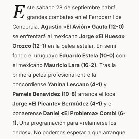
a
h
E
ste sábado 28 de septiembre habrá
c
at
grandes combates en el Ferrocarril de
e
s
Concordia.
Agustín «El Avión» Gauto (12-0)
b
A
se enfrentará al mexicano
Jorge «El Hueso»
o
p
Orozco (12-1)
en la pelea estelar. En semi
o
p
fondo el uruguayo
Eduardo Estela (10-0)
con
k
el mexicano
Mauricio Lara (16-2)
. Tras la
primera pelea profesional entre la
concordiense
Yanina Lescano (4-1)
y
Pamela Benavidez (10-8)
arranca el local
Jorge «El Picante» Bermúdez (4-1)
y el
bonaerense
Daniel «El Problema» Combi (6-
1).
Una programación para «relamerse los
dedos». No podemos esperar a que arranque