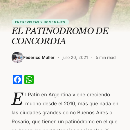
ENTREVISTAS Y HOMENAJES
EL PATINODROMO DE
CONCORDIA
Federico Muller
julio 20, 2021
5 min read
F
W
a
h
E
l Patín en Argentina viene creciendo
c
at
mucho desde el 2010, más que nada en
e
s
las ciudades grandes como Buenos Aires o
b
A
Rosario, que tienen un patinódromo en el que
o
p