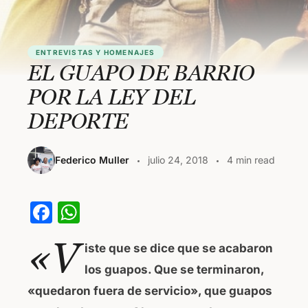
ENTREVISTAS Y HOMENAJES
EL GUAPO DE BARRIO
POR LA LEY DEL
DEPORTE
Federico Muller
julio 24, 2018
4 min read
F
W
a
h
«V
iste que se dice que se acabaron
c
at
los guapos. Que se terminaron,
e
s
«quedaron fuera de servicio», que guapos
b
A