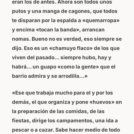
eran los de antes. Ahora son todos unos
o
p
putos y una manga de cagones, que todos
o
p
te disparan por la espalda a «quemarropa»
k
y encima «tocan la banda», arrancan
nomas. Bueno no es verdad, eso siempre se
dijo. Eso es un «chamuyo flaco» de los que
viven del pasado… siempre hubo, hay y
habrá… un guapo «como la gente» que el
barrio admira y se arrodilla…»
«Ese que trabaja mucho para el y por los
demás, el que organiza y pone «huevos» en
la preparación de las comidas, de las
fiestas, dirige los campamentos, una ida a
pescar o a cazar. Sabe hacer medio de todo