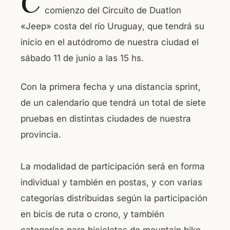
C
c
at
comienzo del Circuito de Duatlon
e
s
«Jeep» costa del río Uruguay, que tendrá su
b
A
inicio en el autódromo de nuestra ciudad el
o
p
sábado 11 de junio a las 15 hs.
o
p
k
Con la primera fecha y una distancia sprint,
de un calendario que tendrá un total de siete
pruebas en distintas ciudades de nuestra
provincia.
La modalidad de participación será en forma
individual y también en postas, y con varias
categorías distribuidas según la participación
en bicis de ruta o crono, y también