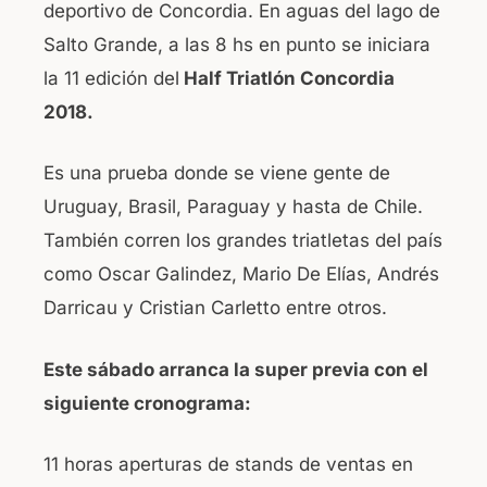
deportivo de Concordia. En aguas del lago de
b
A
Salto Grande, a las 8 hs en punto se iniciara
o
p
la 11 edición del
Half Triatlón Concordia
o
p
2018.
k
Es una prueba donde se viene gente de
Uruguay, Brasil, Paraguay y hasta de Chile.
También corren los grandes triatletas del país
como Oscar Galindez, Mario De Elías, Andrés
Darricau y Cristian Carletto entre otros.
Este sábado arranca la super previa con el
siguiente cronograma:
11 horas aperturas de stands de ventas en