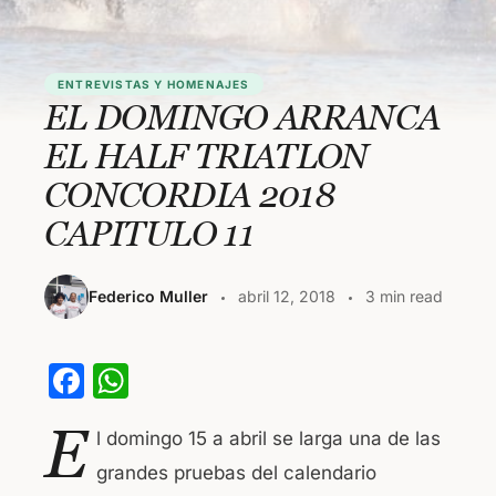
ENTREVISTAS Y HOMENAJES
EL DOMINGO ARRANCA
EL HALF TRIATLON
CONCORDIA 2018
CAPITULO 11
Federico Muller
abril 12, 2018
3 min read
F
W
a
h
E
l domingo 15 a abril se larga una de las
c
at
grandes pruebas del calendario
e
s