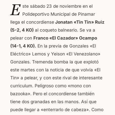
a
h
E
ste sábado 23 de noviembre en el
c
at
Polideportivo Municipal de Pinamar
e
s
llega el concordiense
Jonatan «Tin Tin» Ruiz
b
A
(5-2, 4 KO)
al coqueto balneario. Se va a
o
p
pelear con
Franco «El Cazador» Ocampo
o
p
(14-1, 4 KO).
En la previa de Gonzales «El
k
Eléctrico» Lemos y Yeison «El Venezolano»
Gonzales. Tremenda bomba la que explotó
este martes con la noticia de que volvía «El
Tin» a pelear, y con este rival de interesante
curriculum. Peligroso como «mono con
bazooka». Pero el concordiense también
tiene dos granadas en las manos. Así que
puede llegar a «enterrarlo de cabeza». Como