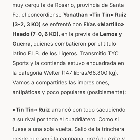
muy cerquita de Rosario, provincia de Santa
b
A
Fe, el concordiense
Yonathan «Tin Tin» Ruiz
o
p
(3-2, 3 KO)
se enfrentó con
Elías «Martillo»
o
p
Haedo (7-0, 6 KO),
en la previa de
Lemos y
k
Guerra,
quienes combatieron por el titulo
latino F.I.B. de los Ligeros. Transmitió TYC
Sports y la contienda estuvo encuadrada en
la categoría Welter (147 libras/66.800 kg).
Vamos a compartirles las impresiones,
antipáticas y poco populares (posiblemente):
«Tin Tin» Ruiz
arrancó con todo sacudiendo
a su rival por todo el cuadrilátero. Como si
fuese a una sola vuelta. Salió de la trinchera
desde que sonó la campana, gozó de éxito y