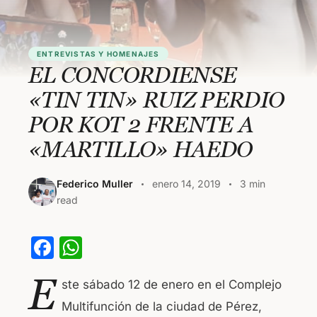
ENTREVISTAS Y HOMENAJES
EL CONCORDIENSE
«TIN TIN» RUIZ PERDIO
POR KOT 2 FRENTE A
«MARTILLO» HAEDO
Federico Muller
enero 14, 2019
3 min
read
F
W
a
h
E
ste sábado 12 de enero en el Complejo
c
at
Multifunción de la ciudad de Pérez,
e
s