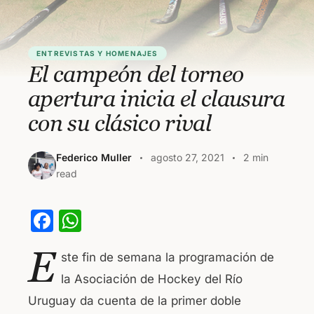
ENTREVISTAS Y HOMENAJES
El campeón del torneo
apertura inicia el clausura
con su clásico rival
Federico Muller
agosto 27, 2021
2 min
read
F
W
a
h
E
ste fin de semana la programación de
c
at
la Asociación de Hockey del Río
e
s
Uruguay da cuenta de la primer doble
b
A