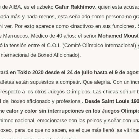
e de AIBA, es el uzbeko
Gafur Rakhimov
, quien esta acusad
nada más y nada menos, esta señalado como persona no grat
 ni ver. Por esto aparece como «inactivo» en sus funciones.
de Marruecos. Medico de 40 años: el señor
Mohamed Moust
 la tensión entre el C.O.I. (Comité Olímpico Internacional) y
Internacional de Boxeo Aficionado).
ará en Tokio 2020 desde el 24 de julio hasta el 9 de agos
 atletas están supuestos a competir. Que alegría. Con un in
respecto a los otros Juegos Olímpicos. Las chicas son un 
il del boxeo aficionado y profesional
. Desde Saint Louis 190
ne calor y color sin interrupciones en los Juegos Olímpi
l himno nacional, emocionarse con las peleas y soñar con u
boxeo, para los que no saben, es el que más llenó las vitrina