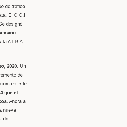
o de trafico
a. El C.O.I.
 Se designó
ahsane.
 la A.I.B.A.
to, 2020.
Un
cremento de
boom en este
4 que el
cos.
Ahora a
na nueva
s de