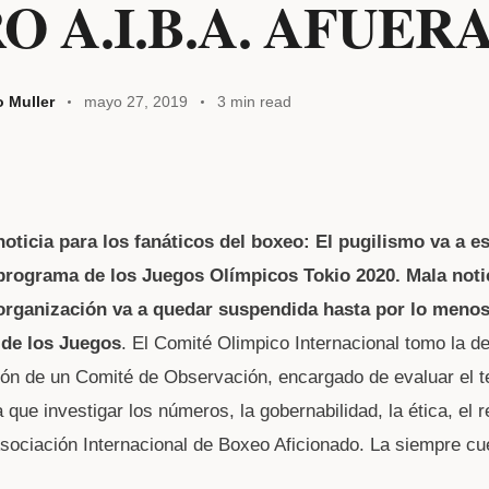
O A.I.B.A. AFUERA
o Muller
mayo 27, 2019
3 min read
W
oticia para los fanáticos del boxeo: El pugilismo va a es
t
 programa de los
Juegos Olímpicos Tokio 2020.
Mala noti
 organización va a quedar suspendida hasta por lo menos
A
 de los Juegos
. El Comité Olimpico Internacional tomo la de
n de un Comité de Observación, encargado de evaluar el t
que investigar los números, la gobernabilidad, la ética, el r
 Asociación Internacional de Boxeo Aficionado. La siempre c