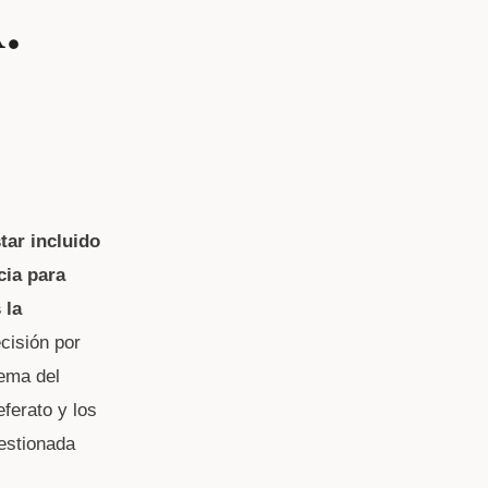
.
tar incluido
cia para
 la
cisión por
ema del
eferato y los
uestionada