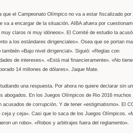
ca que el Campeonato Olímpico no va a estar fiscalizado por
e va a encargar de la situación. AIBA afuera por cuestionam
muy claros ni muy idóneos». El Comité de estudio la acusó
nto a los estándares dirigenciales». Osea que se portan ma
 también «Bajo nivel dirigencial». Siguió: «Reglas con
idades de intereses». «Está mal financieramente». «No tiene 
orado 14 millones de dólares». Jaque Mate.
tudiando una respuesta. Por ahora no quiere declarar sin u
us abogados. En los Juegos Olímpicos de Rio 2016 muchos á
n acusados de corrupción. Y de tener «estigmatismo». El CO
 ceja y ceja». Casi que lo saca de los Juegos Olímpicos. 
ueron un robo». «Robos y arbitrajes fuera del reglamento».