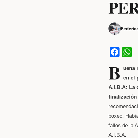
PER
Federic
F
a
h
B
uena n
c
a
en el
e
s
A.I.B.A: La
b
finalización
o
p
recomendació
o
p
boxeo. Había 
k
fallos de la
A.I.B.A.