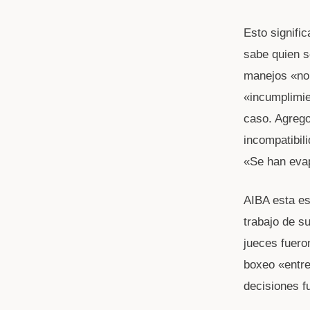
Esto signifi
sabe quien s
manejos «no 
«incumplimie
caso. Agrego
incompatibil
«Se han evap
AIBA esta es
trabajo de s
jueces fuero
boxeo «entre
decisiones f