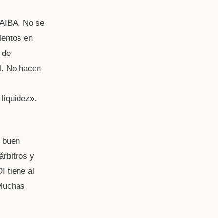
 AIBA. No se
ientos en
 de
l. No hacen
liquidez».
n buen
rbitros y
I tiene al
«Muchas