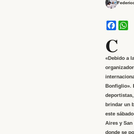
Federic
F
a
h
C
c
a
e
s
«Debido a la
b
organizador
o
p
internacion
o
p
Bonfiglio». 
k
deportistas
brindar un b
este sábado 
Aires y San
donde se po