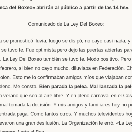
ca del Boxeo» abrirán al público a partir de las 14 hs».
Comunicado de La Ley Del Boxeo:
 se pronosticó lluvia, luego se disipó, no cayo casi nada, y 
 se tuvo fe. Fue optimista pero dejo las puertas abiertas par
il. La Ley Del Boxeo también se tuvo fe. Modo positivo. Per
 febrero, si bien no cayo mucho, diluviaba en Federación, Ch
olon. Esto me lo confirmaban amigos míos que viajaban con
pleno. Me consta.
Bien parada la pelea. Mal lanzada la pel
 verano que sea al aire libre. Y en pleno carnaval en el C
mal tomada la decisión. Y mis amigos y familiares hoy no pu
 entrada paga. Como tantos otros. Y muchos televidentes h
llevaron una gran desilusión. La Organización le erró. «La L