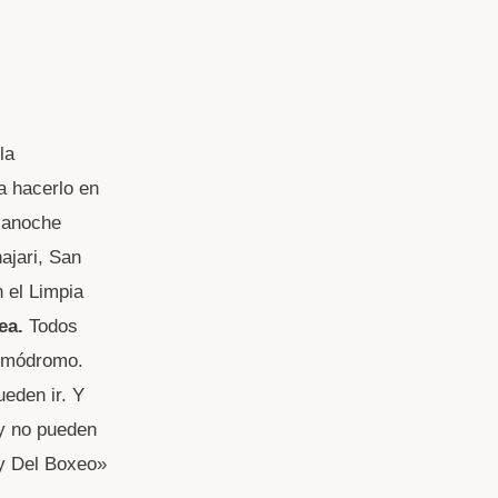
la
a hacerlo en
o anoche
ajari, San
 el Limpia
ea.
Todos
osmódromo.
eden ir. Y
oy no pueden
ey Del Boxeo»