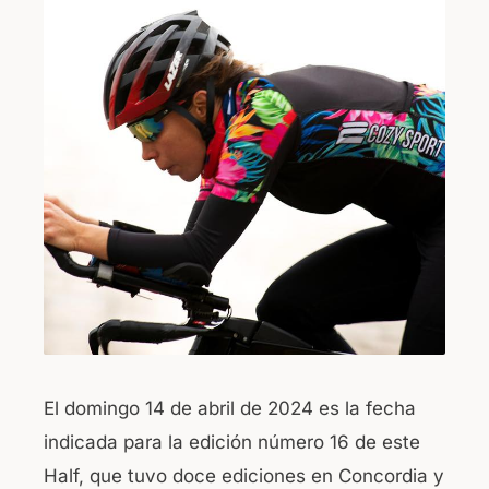
b
A
o
p
o
p
k
El domingo 14 de abril de 2024 es la fecha
indicada para la edición número 16 de este
Half, que tuvo doce ediciones en Concordia y