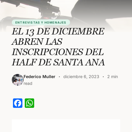
ENTREVISTAS Y HOMENAJES
EL 13 DE DICIEMBRE
ABREN LAS
INSCRIPCIONES DEL
HALF DE SANTA ANA
Federico Muller
diciembre 6, 2023
2 min
read
F
W
a
h
c
at
e
s