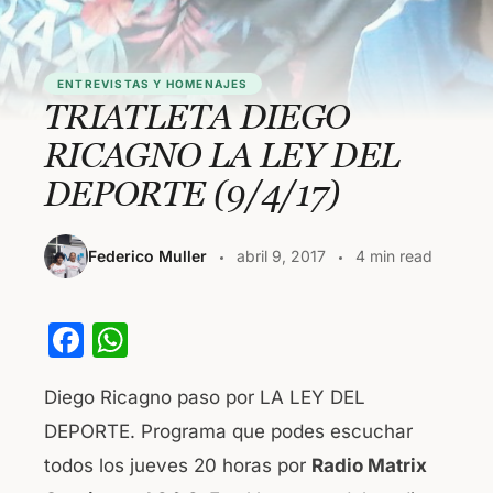
ENTREVISTAS Y HOMENAJES
TRIATLETA DIEGO
RICAGNO LA LEY DEL
DEPORTE (9/4/17)
Federico Muller
abril 9, 2017
4 min read
F
W
a
h
Diego Ricagno paso por LA LEY DEL
c
at
DEPORTE. Programa que podes escuchar
e
s
todos los jueves 20 horas por
Radio Matrix
b
A