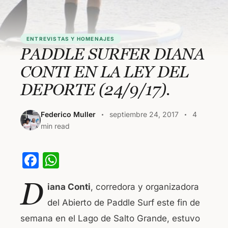
ENTREVISTAS Y HOMENAJES
PADDLE SURFER DIANA
CONTI EN LA LEY DEL
DEPORTE (24/9/17).
Federico Muller
septiembre 24, 2017
4
min read
F
W
a
h
D
iana Conti
, corredora y organizadora
c
at
del Abierto de Paddle Surf este fin de
e
s
semana en el Lago de Salto Grande, estuvo
b
A