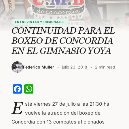
ENTREVISTAS Y HOMENAJES
CONTINUIDAD PARA EL
BOXEO DE CONCORDIA
EN EL GIMNASIO YOYA
Federico Muller
julio 23, 2018
2 min read
F
W
a
h
E
ste viernes 27 de julio a las 21:30 hs
c
at
vuelve la atracción del boxeo de
e
s
Concordia con 13 combates aficionados
b
A