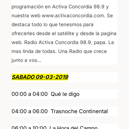
e
s
programación en Activa Concordia 98.9 y
b
A
nuestra web www.activaconcordia.com. Se
o
p
destaca todo lo que tenesmos para
o
p
ofrecerles desde el satélite y desde la pagina
k
web. Radio Activa Concordia 98.9, papa. La
mas linda de todas. Una Radio que crece
junto a vos…
SABADO 09-03-2019
00:00 a 04:00 Qué le digo
04:00 a 06:00 Trasnoche Continental
06:00 a 10:00 La Hora del Campo