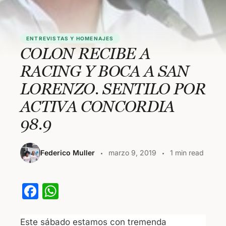
ENTREVISTAS Y HOMENAJES
COLON RECIBE A
RACING Y BOCA A SAN
LORENZO. SENTILO POR
ACTIVA CONCORDIA
98.9
Federico Muller
marzo 9, 2019
1 min read
F
W
a
h
c
at
Este sábado estamos con tremenda