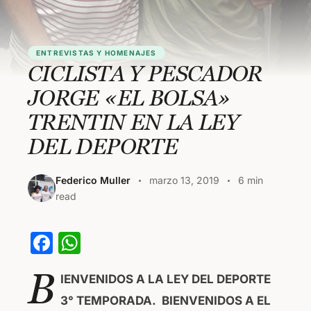
ENTREVISTAS Y HOMENAJES
CICLISTA Y PESCADOR
JORGE «EL BOLSA»
TRENTIN EN LA LEY
DEL DEPORTE
Federico Muller
marzo 13, 2019
6 min
read
F
W
a
h
B
IENVENIDOS A LA LEY DEL DEPORTE
c
at
3° TEMPORADA.
BIENVENIDOS A EL
e
s