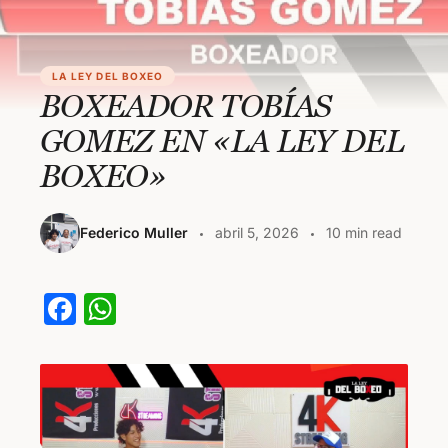
LA LEY DEL BOXEO
BOXEADOR TOBÍAS
GOMEZ EN «LA LEY DEL
BOXEO»
Federico Muller
abril 5, 2026
10 min read
F
W
a
h
c
at
e
s
b
A