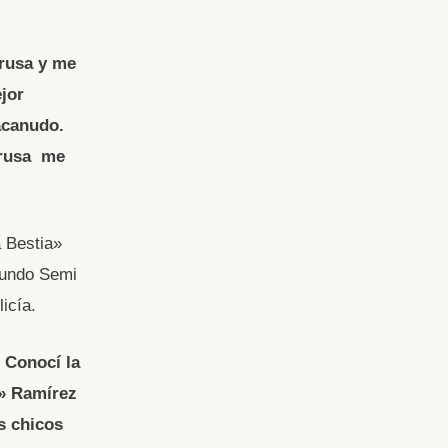
rusa y me
jor
acanudo.
Brusa me
a Bestia»
 mundo Semi
icía.
 Conocí la
a» Ramírez
s chicos