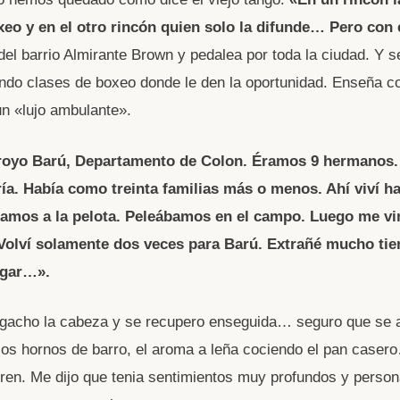
xeo y en el otro rincón quien solo la difunde… Pero con
del barrio Almirante Brown y pedalea por toda la ciudad. Y s
ndo clases de boxeo donde le den la oportunidad. Enseña c
un «lujo ambulante».
royo Barú, Departamento de Colon. Éramos 9 hermanos.
ía. Había como treinta familias más o menos. Ahí viví ha
amos a la pelota. Peleábamos en el campo. Luego me vi
Volví solamente dos veces para Barú. Extrañé mucho ti
ugar…».
agacho la cabeza y se recupero enseguida… seguro que se 
los hornos de barro, el aroma a leña cociendo el pan casero
tren. Me dijo que tenia sentimientos muy profundos y person