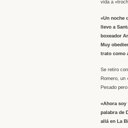
vida a «troc
«Un noche q
llevo a San
boxeador Ar
Muy obedien
trato como a
Se retiro co
Romero, un «
Pesado pero 
«Ahora soy 
palabra de 
allá en La 