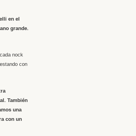
lli en el
iano grande.
 cada nock
n estando con
tra
val. También
bamos una
ra con un