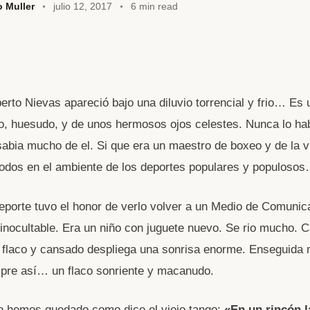
o Muller
julio 12, 2017
6 min read
berto Nievas apareció bajo una diluvio torrencial y frio… Es u
, huesudo, y de unos hermosos ojos celestes. Nunca lo hab
sabia mucho de el. Si que era un maestro de boxeo y de la 
todos en el ambiente de los deportes populares y populoso
eporte tuvo el honor de verlo volver a un Medio de Comunic
 inocultable. Era un niño con juguete nuevo. Se rio mucho. Ca
 flaco y cansado despliega una sonrisa enorme. Enseguida 
pre así… un flaco sonriente y macanudo.
 hemos quedado como dice el viejo tango:
«En un rincón l