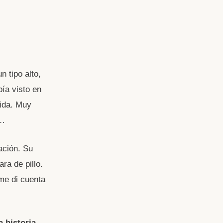
n tipo alto,
ía visto en
vida. Muy
s…
ación. Su
ra de pillo.
me di cuenta
a historia