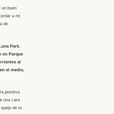
r un buen
cordar a mi
na de
Luna Park.
do en Parque
rrientes al
en el medio,
ía positiva
e una cara
 queje de la