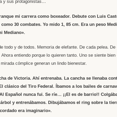
a y sus protagonistas…
rranque mi carrera como boxeador. Debute con Luis Caste
e como 30 combates. Yo mido 1, 85 cm. Era un peso Med
i Mediano».
e todo y de todos. Memoria de elefante. De cada pelea. De
e. Ahora entiendo porque lo quieren tanto. Uno se siente bie
y mirada cómplice generan un lindo bienestar.
cha de Victoria. Ahí entrenaba. La cancha se llenaba con
l clásico del Tiro Federal. Íbamos a los bailes de carna
 Al Español nunca fui. Se ríe… ¡¡El es de barrio!! Colgá
 árbol y entrenábamos. Dibujábamos el ring sobre la tier
ncordado era imaginario».