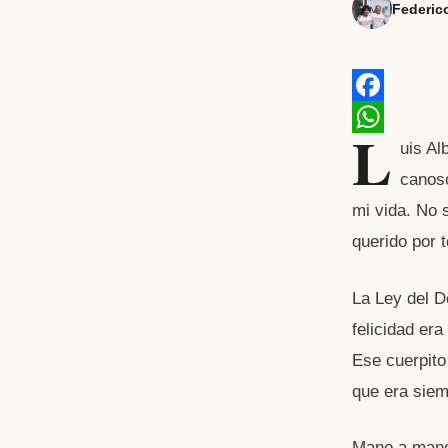
Federic
F
L
a
W
uis Al
canoso
c
h
mi vida. No 
e
a
querido por 
b
t
o
s
La Ley del D
o
A
felicidad era
k
p
Ese cuerpito
p
que era siem
Mano a mano