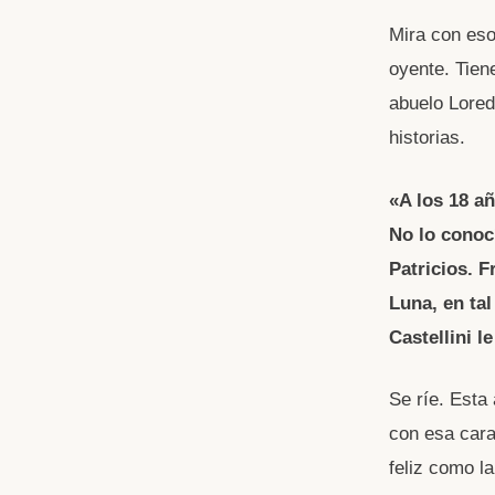
Mira con eso
oyente. Tien
abuelo Lored
historias.
«A los 18 añ
No lo conoc
Patricios. F
Luna, en tal
Castellini l
Se ríe. Esta
con esa cara
feliz como l