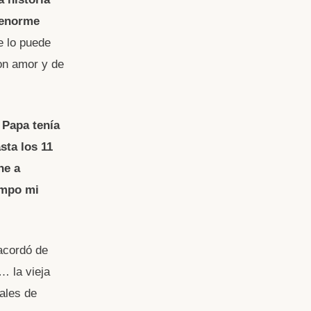
 enorme
e lo puede
on amor y de
 Papa tenía
sta los 11
ne a
empo mi
acordó de
… la vieja
ales de