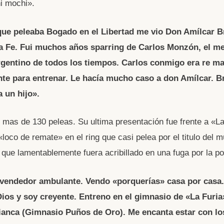
hi mochi».
ue peleaba Bogado en el Libertad me vio Don Amílcar B
ta Fe. Fui muchos años sparring de Carlos Monzón, el me
gentino de todos los tiempos. Carlos conmigo era re m
te para entrenar. Le hacía mucho caso a don Amílcar. 
 un hijo».
n mas de 130 peleas. Su ultima presentación fue frente a «L
loco de remate» en el ring que casi pelea por el titulo del
que lamentablemente fuera acribillado en una fuga por la pol
vendedor ambulante. Vendo «porquerías» casa por casa.
Dios y soy creyente. Entreno en el gimnasio de «La Furi
Bianca (Gimnasio Puños de Oro). Me encanta estar con lo