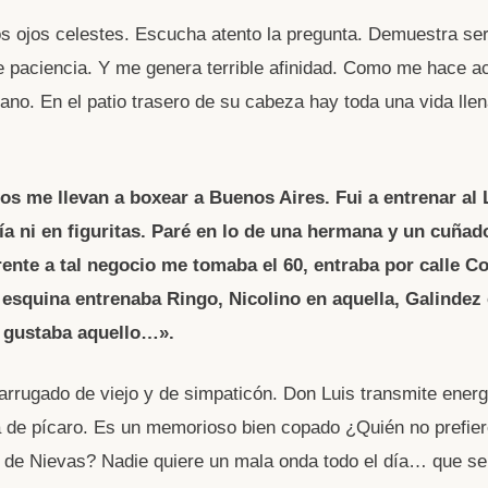
s ojos celestes. Escucha atento la pregunta. Demuestra se
e paciencia. Y me genera terrible afinidad. Como me hace a
ano. En el patio trasero de su cabeza hay toda una vida lle
os me llevan a boxear a Buenos Aires. Fui a entrenar al 
ía ni en figuritas. Paré en lo de una hermana y un cuña
rente a tal negocio me tomaba el 60, entraba por calle Co
 esquina entrenaba Ringo, Nicolino en aquella, Galindez 
e gustaba aquello…».
 arrugado de viejo y de simpaticón. Don Luis transmite energ
 de pícaro. Es un memorioso bien copado ¿Quién no prefier
a de Nievas? Nadie quiere un mala onda todo el día… que se