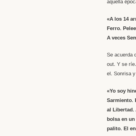
aquella époc
«A los 14 a
Ferro. Pele
A veces Sem
Se acuerda d
out. Y se rí
el. Sonrisa 
«Yo soy hin
Sarmiento. E
al Libertad.
bolsa en un
palito. El e