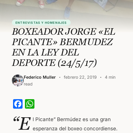
ENTREVISTAS Y HOMENAJES
BOXEADOR JORGE «EL
PICANTE» BERMUDEZ
EN LA LEY DEL
DEPORTE (24/5/17)
Federico Muller
febrero 22, 2019
4 min
read
F
W
a
h
“E
l Picante” Bermúdez es una gran
c
at
esperanza del boxeo concordiense.
e
s