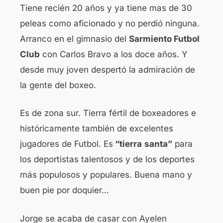
Tiene recién 20 años y ya tiene mas de 30
b
A
peleas como aficionado y no perdió ninguna.
o
p
Arranco en el gimnasio del
Sarmiento Futbol
o
p
Club
con Carlos Bravo a los doce años. Y
k
desde muy joven despertó la admiración de
la gente del boxeo.
Es de zona sur. Tierra fértil de boxeadores e
históricamente también de excelentes
jugadores de Futbol. Es
“tierra
santa”
para
los deportistas talentosos y de los deportes
más populosos y populares. Buena mano y
buen pie por doquier…
Jorge se acaba de casar con Ayelen