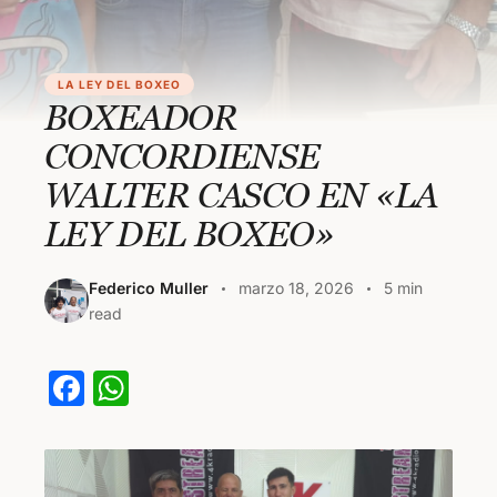
LA LEY DEL BOXEO
BOXEADOR
CONCORDIENSE
WALTER CASCO EN «LA
LEY DEL BOXEO»
Federico Muller
marzo 18, 2026
5 min
read
F
W
a
h
c
at
e
s