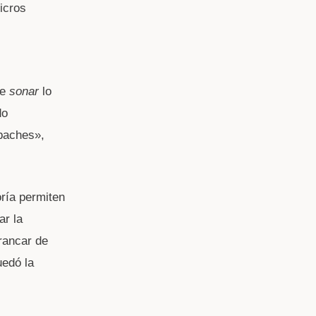
icros
de
sonar
lo
do
baches»,
ría permiten
ar la
rrancar de
uedó la