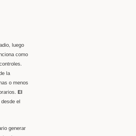
adio, luego
unciona como
controles.
de la
 mas o menos
orarios.
El
 desde el
rio generar