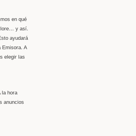
gimos en qué
clore… y así.
 Esto ayudará
a Emisora. A
 elegir las
 la hora
os anuncios