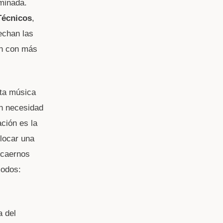
rminada.
Técnicos
,
echan las
ón con más
ta música
in necesidad
ción es la
olocar una
 caernos
modos:
a del