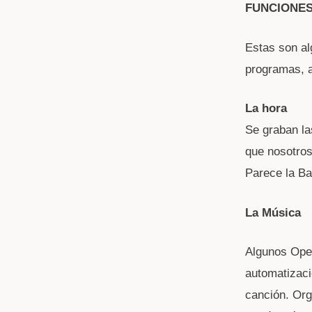
FUNCIONE
Estas son al
programas, a
La hora
Se graban la
que nosotro
Parece la B
La Música
Algunos Oper
automatizaci
canción. Org