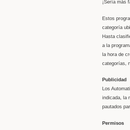
¡Sería más f
Estos progra
categoría ub
Hasta clasif
a la program
la hora de c
categorías, 
Publicidad
Los Automati
indicada, la
pautados par
Permisos