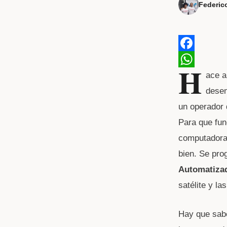
Federic
F
H
a
W
ace a
desem
c
h
un operador 
e
a
Para que fun
b
t
computadora
o
s
bien. Se pro
o
A
Automatiza
k
p
satélite y la
p
Hay que sabe