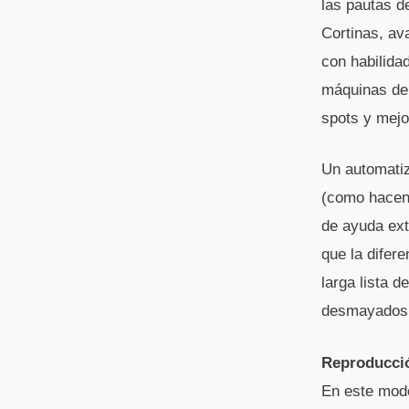
las pautas d
Cortinas, a
con habilida
máquinas de
spots y mejo
Un automati
(como hacen 
de ayuda ext
que la difer
larga lista 
desmayados 
Reproducci
En este modo