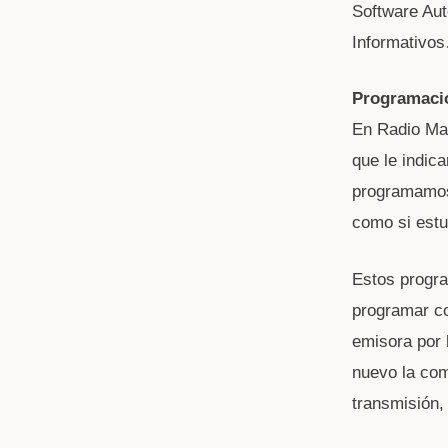
Software Aut
Informativos
Programaci
En Radio Ma
que le indi
programamos 
como si est
Estos progra
programar co
emisora por h
nuevo la com
transmisión,