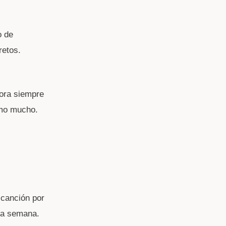
o de
retos.
hora siempre
omo mucho.
 canción por
 la semana.