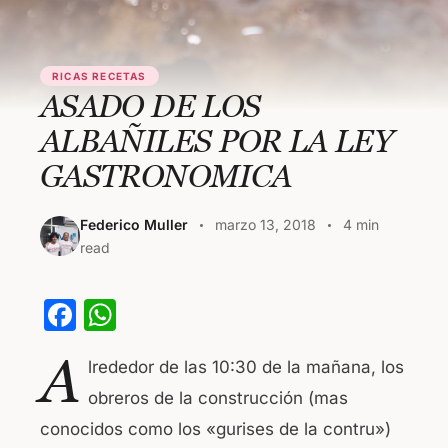
RICAS RECETAS
ASADO DE LOS
ALBAÑILES POR LA LEY
GASTRONOMICA
Federico Muller
marzo 13, 2018
4 min
read
F
W
a
h
A
lrededor de las 10:30 de la mañana, los
c
at
obreros de la construcción (mas
e
s
conocidos como los «gurises de la contru»)
b
A