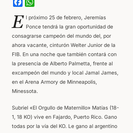
F
W
a
h
E
l próximo 25 de febrero, Jeremías
c
at
Ponce tendrá la gran oportunidad de
e
s
consagrarse campeón del mundo del, por
b
A
ahora vacante, cinturón Welter Junior de la
o
p
FIB. En una noche que también contará con
o
p
la presencia de Alberto Palmetta, frente al
k
excampeón del mundo y local Jamal James,
en el Arena Armory de Minneapolis,
Minessota.
Subriel «El Orgullo de Maternillo» Matías (18-
1, 18 KO) vive en Fajardo, Puerto Rico. Gano
todas por la vía del KO. Le gano al argentino