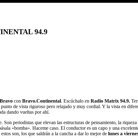
NENTAL 94.9
 Bravo
con
Bravo.Continental
. Escúchalo en
Radio Matrix 94.9
.
Terr
 un punto de vista riguroso pero relajado y muy cordial. Y la vista en d
nda dando vueltas por ahí.
 Son periodistas que elevan las estructuras de pensamiento, la riqueza de 
ásala «bomba». Haceme caso. El conductor es un capo y una excelente
estos son, los que saldrán a la cancha a dar lo mejor de
lunes a vierne