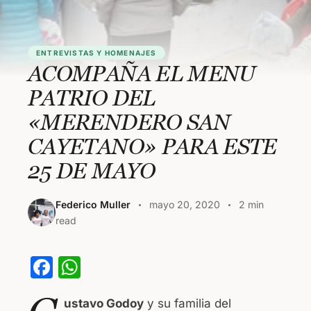
ENTREVISTAS Y HOMENAJES
ACOMPAÑA EL MENU
PATRIO DEL
«MERENDERO SAN
CAYETANO» PARA ESTE
25 DE MAYO
Federico Muller
mayo 20, 2020
2 min
read
F
W
a
h
ustavo Godoy
y su familia del