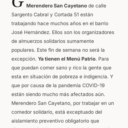
G
c
at
Merendero San Cayetano
de calle
e
s
Sargento Cabral y Cortada 51 están
b
A
trabajando hace muchos años en el barrio
o
p
José Hernández. Ellos son los organizadores
o
p
de almuerzos solidarios sumamente
k
populares. Este fin de semana no será la
excepción.
Ya tienen el Menú Patrio
. Para
que puedan comer sano y rico la gente que
esta en situación de pobreza e indigencia. Y
que por causa de la pandemia COVID-19
están siendo mucho más afectados aún.
Merendero San Cayetano, por trabajar en un
comedor solidario, está exceptuado del
aislamiento preventivo obligatorio que