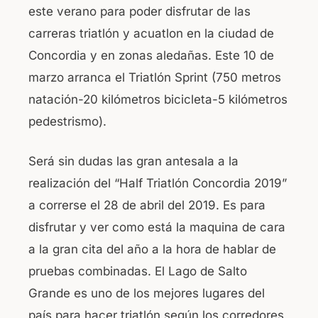
este verano para poder disfrutar de las
b
A
carreras triatlón y acuatlon en la ciudad de
o
p
Concordia y en zonas aledañas. Este 10 de
o
p
marzo arranca el Triatlón Sprint (750 metros
k
natación-20 kilómetros bicicleta-5 kilómetros
pedestrismo).
Será sin dudas las gran antesala a la
realización del “Half Triatlón Concordia 2019”
a correrse el 28 de abril del 2019. Es para
disfrutar y ver como está la maquina de cara
a la gran cita del año a la hora de hablar de
pruebas combinadas. El Lago de Salto
Grande es uno de los mejores lugares del
país para hacer triatlón según los corredores