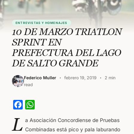
ENTREVISTAS Y HOMENAJES
10 DE MARZO TRIATLON
SPRINT EN
PREFECTURA DEL LAGO
DE SALTO GRANDE
Federico Muller
febrero 19, 2019
2 min
read
F
W
a
h
L
a Asociación Concordiense de Pruebas
c
at
Combinadas está pico y pala laburando
e
s