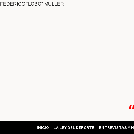
FEDERICO "LOBO" MULLER
ok
pp
INICIO
LA LEY DEL DEPORTE
ENTREVISTAS Y 